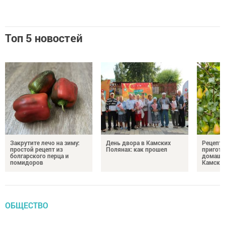
Топ 5 новостей
Закрутите лечо на зиму:
День двора в Камских
Рецепты
простой рецепт из
Полянах: как прошел
пригото
болгарского перца и
домашн
помидоров
Камски
ОБЩЕСТВО