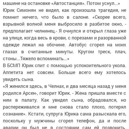
машине на остановке «Автостанция». Потом уснул...»
Юрик Симонян не видел, как произошла трагедия, не
помнит ничего, что было в салоне. «Скорее всего,
взрывной волной меня выбросило в разбитое окно, -
предполагает челнинец.- Я очнулся и открыл глаза уже
на улице, когда весь в крови, с порезами и разорванной
одежде лежал на обочине. Автобус сгорел на моих
глазах в считанные минуты. Кругом треск, плач,
стоны...Тяжело вспоминать...»
В БСМП Юрик спит с помощью успокоительного укола.
Аппетита нет совсем. Больше всего ему хотелось
увидеть сына.
«Я женился здесь, в Челнах, и два месяца назад у меня
родился Арсен-, говорит Юрик. - Жена пришла вместе с
ним в палату. Как увидел сына, обрадовался, но
распереживался и мне снова стало плохо, потерял
сознание». Кстати, супруга Юрика сама разыскала его,
поскольку у мужчины сгорел телефон, да и после
аварии он был не в состоянии сам ей позвонить.