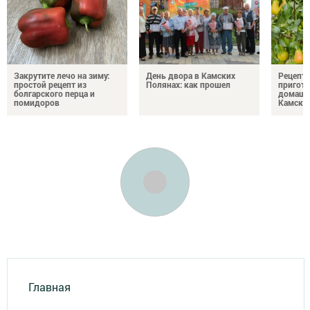
Закрутите лечо на зиму:
День двора в Камских
Рецепты
простой рецепт из
Полянах: как прошел
пригото
болгарского перца и
домашн
помидоров
Камски
Главная