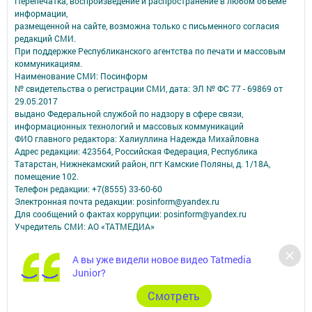
Перепечатка, воспроизведение и распространение в любом объеме
информации,
размещенной на сайте, возможна только с письменного согласия
редакций СМИ.
При поддержке Республиканского агентства по печати и массовым
коммуникациям.
Наименование СМИ: Посинформ
№ свидетельства о регистрации СМИ, дата: ЭЛ № ФС 77 - 69869 от
29.05.2017
выдано Федеральной службой по надзору в сфере связи,
информационных технологий и массовых коммуникаций
ФИО главного редактора: Халиуллина Надежда Михайловна
Адрес редакции: 423564, Российская Федерация, Республика
Татарстан, Нижнекамский район, пгт Камские Поляны, д. 1/18А,
помещение 102.
Телефон редакции: +7(8555) 33-60-60
Электронная почта редакции: posinform@yandex.ru
Для сообщений о фактах коррупции: posinform@yandex.ru
Учредитель СМИ: АО «ТАТМЕДИА»
Антикоррупционная политика
А вы уже видели новое видео Tatmedia
АО «ТАТМЕДИА» использует «cookie»
для персонализации сервисов и
Junior?
удобства пользователей сайтом.
Использование «cookie» можно отменить в настройках браузера.
Cмотреть
Политика конфиденциальности