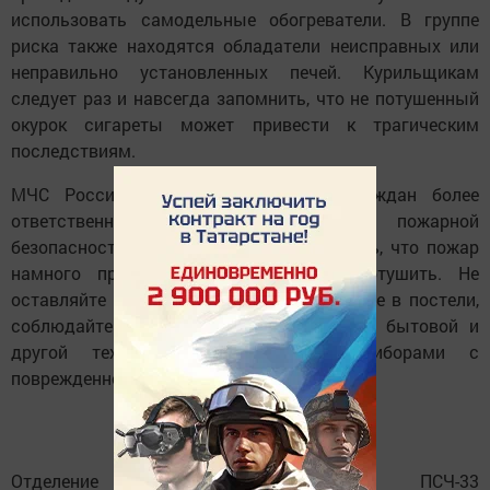
использовать самодельные обогреватели. В группе
риска также находятся обладатели неисправных или
неправильно установленных печей. Курильщикам
следует раз и навсегда запомнить, что не потушенный
окурок сигареты может привести к трагическим
последствиям.
МЧС России регулярно призывает граждан более
ответственно соблюдать правила пожарной
безопасности, быть бдительнее и помнить, что пожар
намного проще предотвратить, чем потушить. Не
оставляйте детей без присмотра, не курите в постели,
соблюдайте инструкции по эксплуатации бытовой и
другой техники, не пользуйтесь приборами с
поврежденной изоляцией электропроводов.
Отделение профилактики пожаров ПСЧ-33