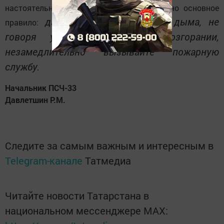
настоятельно рекомендует запомнить одно основное
даже при легком запахе дыма, не
правило:
говоря уже об открытом возгорании,
незамедлительно вызывайте пожарную
службу.
Начальник ПСЧ-33
Давлетшин Р.М.
Следите за самым важным и интересным в
Telegram-канале
Татмедиа
Читайте новости Татарстана в
национальном мессенджере MАХ: