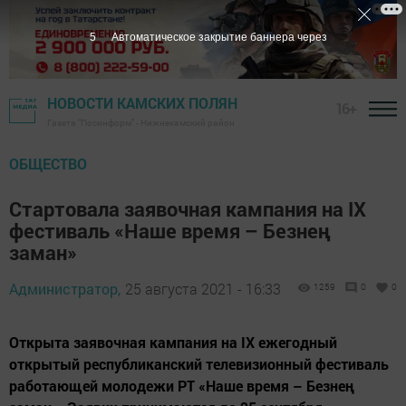
5
Автоматическое закрытие баннера через
НОВОСТИ КАМСКИХ ПОЛЯН
16+
Газета "Посинформ" - Нижнекамский район
ОБЩЕСТВО
Стартовала заявочная кампания на IX
фестиваль «Наше время – Безнең
заман»
Администратор,
25 августа 2021 - 16:33
1259
0
0
Открыта заявочная кампания на IX ежегодный
открытый республиканский телевизионный фестиваль
работающей молодежи РТ «Наше время – Безнең