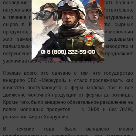
последние годы. Население стало потреблять больше
натуральной качественной продукции. Действительно,
в течение предыдущих лет потребление натуральных
сыров в России падало, а производство сырных
продуктов, в которых дорогой качественный молочный
жир заменяется суррогатами - более дешевыми
пальмовыми маслами, росло. Сегодня производство и
потребление натурального сыра растет и продолжает
увеличиваться», - отметил парламентарий.
Прежде всего, это связано с тем, что государство
внедрило ЭВС «Меркурий» и стало прослеживать как
качество поступающего с ферм молока, так и все
движение молочной продукции от фермы до розницы.
Кроме того, было внедрено обязательное разделение на
полке молочных продуктов - с ЗМЖ и без ЗМЖ,
разъяснил Айрат Хайруллин.
В течение года было выявлено много
недобросовестных переработчиков, эти материалы