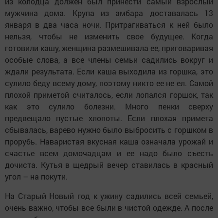
из колодца должен был принести самый взрослый
мужчина дома. Крупа из амбара доставалась 13
января в два часа ночи. Притрагиваться к ней было
нельзя, чтобы не изменить свое будущее. Когда
готовили кашу, женщина размешивала ее, приговаривая
особые слова, а все члены семьи садились вокруг и
ждали результата. Если каша выходила из горшка, это
сулило беду всему дому, поэтому никто ее не ел. Самой
плохой приметой считалось, если лопался горшок, так
как это сулило болезни. Много пенки сверху
предвещало пустые хлопоты. Если плохая примета
сбывалась, варево нужно было выбросить с горшком в
прорубь. Наваристая вкусная каша означала урожай и
счастье всем домочадцам и ее надо было съесть
дочиста. Кутья в щедрый вечер ставилась в красный
угол – на покути.
На Старый Новый год к ужину садились всей семьей,
очень важно, чтобы все были в чистой одежде. А после