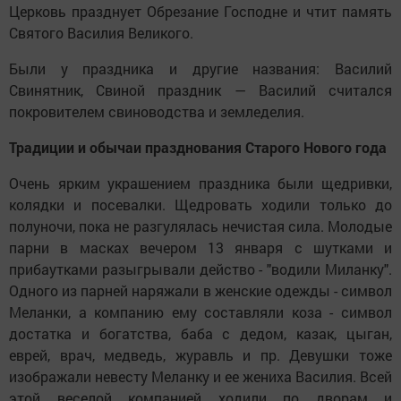
Церковь празднует Обрезание Господне и чтит память
Святого Василия Великого.
Были у праздника и другие названия: Василий
Свинятник, Свиной праздник — Василий считался
покровителем свиноводства и земледелия.
Традиции и обычаи празднования Старого Нового года
Очень ярким украшением праздника были щедривки,
колядки и посевалки. Щедровать ходили только до
полуночи, пока не разгулялась нечистая сила. Молодые
парни в масках вечером 13 января с шутками и
прибаутками разыгрывали действо - "водили Миланку".
Одного из парней наряжали в женские одежды - символ
Меланки, а компанию ему составляли коза - символ
достатка и богатства, баба с дедом, казак, цыган,
еврей, врач, медведь, журавль и пр. Девушки тоже
изображали невесту Меланку и ее жениха Василия. Всей
этой веселой компанией ходили по дворам и