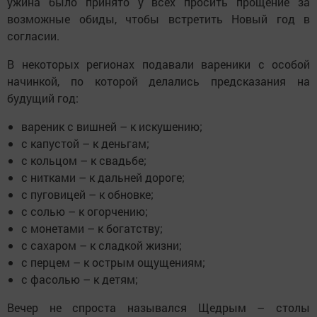
ужина было принято у всех просить прощение за
возможные обиды, чтобы встретить Новый год в
согласии.
В некоторых регионах подавали вареники с особой
начинкой, по которой делались предсказания на
будущий год:
вареник с вишней – к искушению;
с капустой – к деньгам;
с кольцом – к свадьбе;
с нитками – к дальней дороге;
с пуговицей – к обновке;
с солью – к огорчению;
с монетами – к богатству;
с сахаром – к сладкой жизни;
с перцем – к острым ощущениям;
с фасолью – к детям;
Вечер не спроста назывался Щедрым – столы