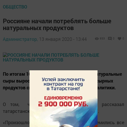
ОБЩЕСТВО
Россияне начали потреблять больше
натуральных продуктов
Администратор,
13 января 2020 - 13:44
933
0
0
По итогам 10 месяцев 2019 года спрос на натуральные
сыры вырос на 8,8%, а объем потребления сырных
продуктов снизился на 25,5%, сообщают аналитики.
О том, что этому поспособствовало, рассказал
татарстанский депутат ГД Айрат Хайруллин.
«Произошло то, к чему мы как раз и стремились все