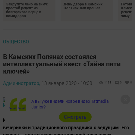
Закрутите лечо на зиму:
День двора в Камских
Готови
простой рецепт из
Полянах: как прошел
Камских
болгарского перца и
рецепты
помидоров
зиму
ОБЩЕСТВО
В Камских Полянах состоялся
интеллектуальный квест «Тайна пяти
ключей»
Администратор,
13 января 2020 - 10:08
1138
0
0
А вы уже видели новое видео Tatmedia
Junior?
Cмотреть
Квест – это современный микс тематической
вечеринки и традиционного праздника с ведущим. Его
основа – достижение поставленной цели через