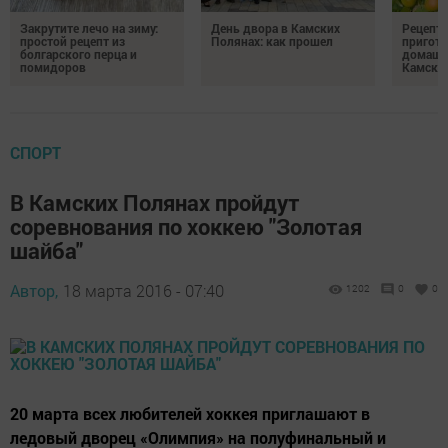
Закрутите лечо на зиму:
День двора в Камских
Рецепты
простой рецепт из
Полянах: как прошел
пригото
болгарского перца и
домашн
помидоров
Камски
СПОРТ
В Камских Полянах пройдут
соревнования по хоккею "Золотая
шайба"
Автор,
18 марта 2016 - 07:40
1202
0
0
20 марта всех любителей хоккея приглашают в
ледовый дворец «Олимпия» на полуфинальный и