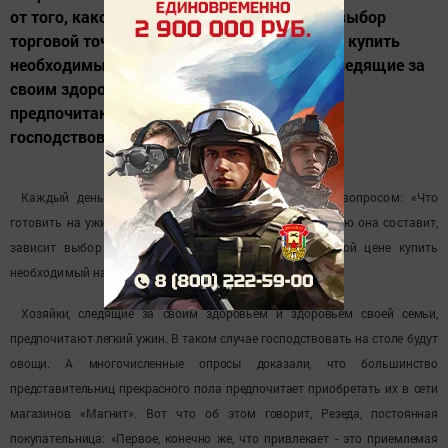
от того, какое меню она составит, зависит выбор
торговой точки, где можно по сходной цене купить
необходимый набор продуктов. Хозяйки, следящие за
своим здоровьем и здоровьем своей семьи,
предпочитают легкий ужин. В таком случае
господствовать на...
Каждый день каждая женщина озадачивает себя вопросом: «Что
готовить на ужин?». И в зависимости от того, какое меню она составит,
зависит выбор торговой точки, где можно по сходной цене купить
необходимый набор продуктов.
Хозяйки, следящие за своим здоровьем и здоровьем своей семьи,
предпочитают легкий ужин. В таком случае господствовать на столе будут
овощи. А многочисленные опросы доказали, что большинство
представительниц прекрасного пола предпочитает приобретать их в сети
магазинов «Магнит». Вот что об этом говорит, Резеда, постоянная
покупательница: «Первое, конечно же, что привлекает - это приемлемая