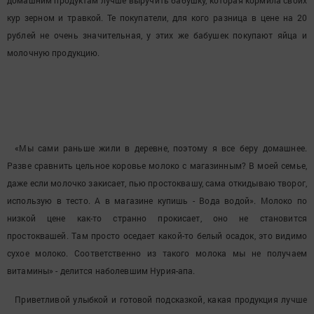
домашним продуктам лучше выручить бабушку, которая кормила своих
кур зерном и травкой. Те покупатели, для кого разница в цене на 20
рублей не очень значительная, у этих же бабушек покупают яйца и
молочную продукцию.
«Мы сами раньше жили в деревне, поэтому я все беру домашнее.
Разве сравнить цельное коровье молоко с магазинным? В моей семье,
даже если молочко закисает, пью простоквашу, сама откидываю творог,
использую в тесто. А в магазине купишь - Вода водой». Молоко по
низкой цене как-то странно прокисает, оно не становится
простоквашей. Там просто оседает какой-то белый осадок, это видимо
сухое молоко. Соответственно из такого молока мы не получаем
витамины» - делится наболевшим Нурия-апа.
Приветливой улыбкой и готовой подсказкой, какая продукция лучше