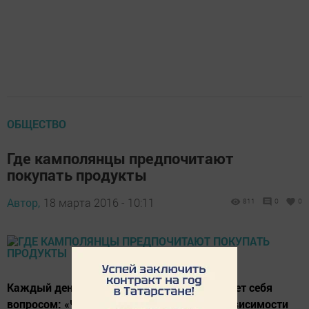
ОБЩЕСТВО
Где камполянцы предпочитают
покупать продукты
Автор,
18 марта 2016 - 10:11
811
0
0
Каждый день каждая женщина озадачивает себя
вопросом: «Что готовить на ужин?». И в зависимости