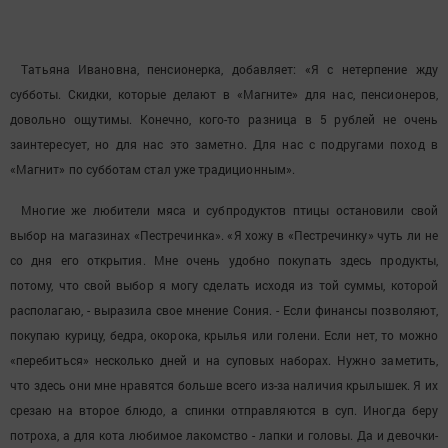
Татьяна Ивановна, пенсионерка, добавляет: «Я с нетерпение жду
субботы. Скидки, которые делают в «Магните» для нас, пенсионеров,
довольно ощутимы. Конечно, кого-то разница в 5 рублей не очень
заинтересует, но для нас это заметно. Для нас с подругами поход в
«Магнит» по субботам стал уже традиционным».
Многие же любители мяса и субпродуктов птицы остановили свой
выбор на магазинах «Пестречинка». «Я хожу в «Пестречинку» чуть ли не
со дня его открытия. Мне очень удобно покупать здесь продукты,
потому, что свой выбор я могу сделать исходя из той суммы, которой
располагаю, - выразила свое мнение Сония. - Если финансы позволяют,
покупаю курицу, бедра, окорока, крылья или голени. Если нет, то можно
«перебиться» несколько дней и на суповых наборах. Нужно заметить,
что здесь они мне нравятся больше всего из-за наличия крылышек. Я их
срезаю на второе блюдо, а спинки отправляются в суп. Иногда беру
потроха, а для кота любимое лакомство - лапки и головы. Да и девочки-