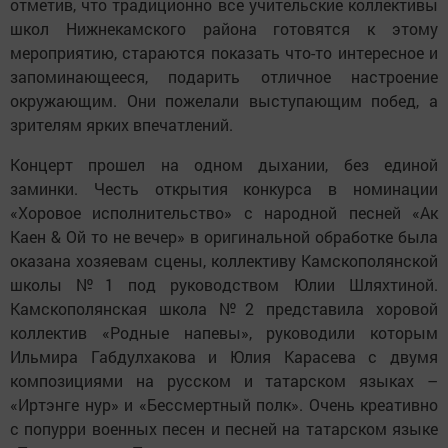
отметив, что традиционно все учительские коллективы
школ Нижнекамского района готовятся к этому
мероприятию, стараются показать что-то интересное и
запоминающееся, подарить отличное настроение
окружающим. Они пожелали выступающим побед, а
зрителям ярких впечатлений.
Концерт прошел на одном дыхании, без единой
заминки. Честь открытия конкурса в номинации
«Хоровое исполнительство» с народной песней «Ак
Каен & Ой то не вечер» в оригинальной обработке была
оказана хозяевам сцены, коллективу Камскополянской
школы №1 под руководством Юлии Шляхтиной.
Камскополянская школа №2 представила хоровой
коллектив «Родные напевы», руководили которым
Ильмира Габдулхакова и Юлия Карасева с двумя
композициями на русском и татарском языках –
«Иртэнге нур» и «Бессмертный полк». Очень креативно
с попурри военных песен и песней на татарском языке