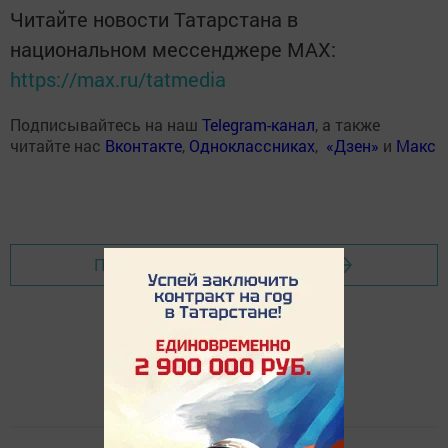
Читайте новости Татарстана в
национальном мессенджере MАХ:
https://max.ru/tatmedia
Подписывайтесь на наш
Telegram-канал
, а также
читайте нас
Вконтакте
,
Одноклассниках
,
«Дзен»
и
Макс
Перейти на страницу новости