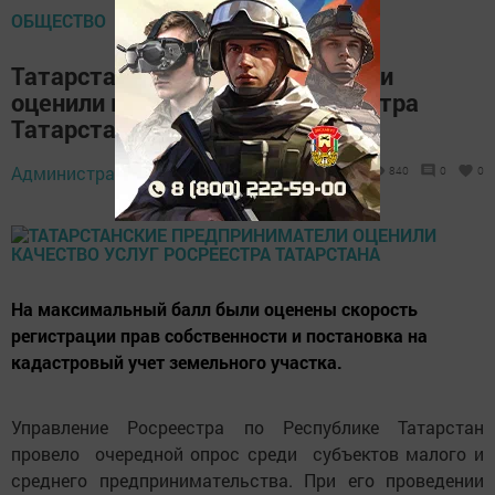
ОБЩЕСТВО
Татарстанские предприниматели
оценили качество услуг Росреестра
Татарстана
Администратор,
22 апреля 2022 - 11:11
840
0
0
На максимальный балл были оценены скорость
регистрации прав собственности и постановка на
кадастровый учет земельного участка.
Управление Росреестра по Республике Татарстан
провело очередной опрос среди субъектов малого и
среднего предпринимательства. При его проведении