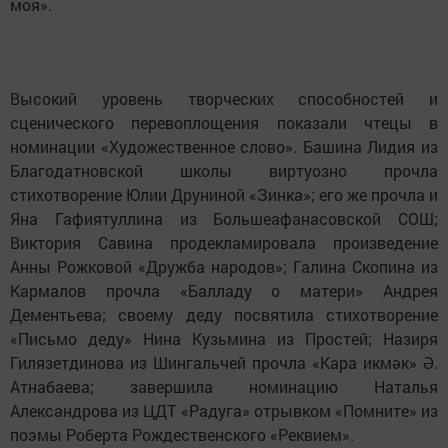
моя».
Высокий уровень творческих способностей и
сценического перевоплощения показали чтецы в
номинации «Художественное слово». Башина Лидия из
Благодатновской школы виртуозно прочла
стихотворение Юлии Друниной «Зинка»; его же прочла и
Яна Гафиятуллина из Большеафанасовской СОШ;
Виктория Савина продекламировала произведение
Анны Рожковой «Дружба народов»; Галина Скопина из
Кармалов прочла «Балладу о матери» Андрея
Дементьева; своему деду посвятила стихотворение
«Письмо деду» Нина Кузьмина из Простей; Назиря
Гилязетдинова из Шингальчей прочла «Кара икмәк» Ә.
Атнабаева; завершила номинацию Наталья
Александрова из ЦДТ «Радуга» отрывком «Помните» из
поэмы Роберта Рождественского «Реквием».