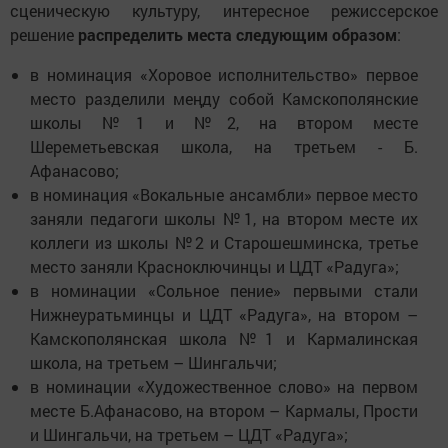
сценическую культуру, интересное режиссерское
решение
распределить места следующим образом
:
в номинация «Хоровое исполнительство» первое
место разделили меңду собой Камскополянские
школы №1 и №2, на втором месте
Шереметьевская школа, на третьем - Б.
Афанасово;
в номинация «Вокальные ансамбли» первое место
заняли педагоги школы №1, на втором месте их
коллеги из школы №2 и Старошешминска, третье
место заняли Красноключинцы и ЦДТ «Радуга»;
в номинации «Сольное пение» первыми стали
Нижнеуратьминцы и ЦДТ «Радуга», на втором –
Камскополянская школа №1 и Кармалинская
школа, на третьем – Шингальчи;
в номинации «Художественное слово» на первом
месте Б.Афанасово, на втором – Кармалы, Прости
и Шингальчи, на третьем – ЦДТ «Радуга»;