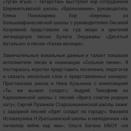
«Туган ягым – Татарстан» выступил хор сотрудников
Шереметьевской школы «Вдохновение», руководитель
Елена Пономарева. Хор «Березка» из
Большеафанасовской школы с руководителем Оксаной
Козулиной представили на суд жюри и зрителей
легендарную песню Булата Окуджавы «Десятый
батальон» и песню «Казан кичләре».
Замечательные вокальные данные и талант показали
исполнители песен в номинации «Сольное пение». Я
постараюсь коротко представить поселения, педагогов
и сказать несколько слов о представленных номерах:
Простинская школа и Нина Кузьмина с композицией
«Ты же выжил солдат»; Андрей Тимофеев из
Кармалинской школы с песней «Враги сожгли родную
хату»; Сергей Пузанков Старошешминской школы зажег
с задорной песней «Идет солдат по городу»; Фанзиля
Исламхузина Н.Уратьминской школы и мелодичная «Ак
чәчәкләр кебек кар ява»; Ольга Багина МБОУ «из