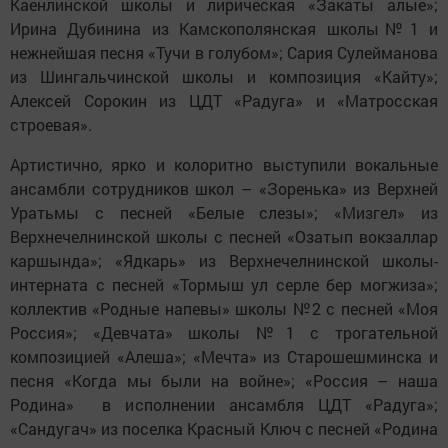
Каенлинской школы и лирическая «Закаты алые»;
Ирина Дубинина из Камскополянская школы№1 и
нежнейшая песня «Тучи в голубом»; Сария Сулейманова
из Шингальчинской школы и композиция «Кайту»;
Алексей Сорокин из ЦДТ «Радуга» и «Матросская
строевая».
Артистично, ярко и колоритно выступили вокальные
ансамбли сотрудников школ – «Зоренька» из Верхней
Уратьмы с песней «Белые слезы»; «Мизгел» из
Верхнечелнинской школы с песней «Озатып вокзаллар
каршында»; «Ядкарь» из Верхнечелнинской школы-
интерната с песней «Тормыш ул серле бер могжиза»;
коллектив «Родные напевы» школы №2 с песней «Моя
Россия»; «Девчата» школы №1 с трогательной
композицией «Алеша»; «Мечта» из Старошешминска и
песня «Когда мы были на войне»; «Россия – наша
Родина» в исполнении ансамбля ЦДТ «Радуга»;
«Сандугач» из поселка Красный Ключ с песней «Родина