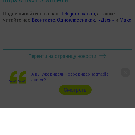
Подписывайтесь на наш
Telegram-канал
, а также
читайте нас
Вконтакте
,
Одноклассниках
,
«Дзен»
и
Макс
Перейти на страницу новости
А вы уже видели новое видео Tatmedia
Junior?
Cмотреть