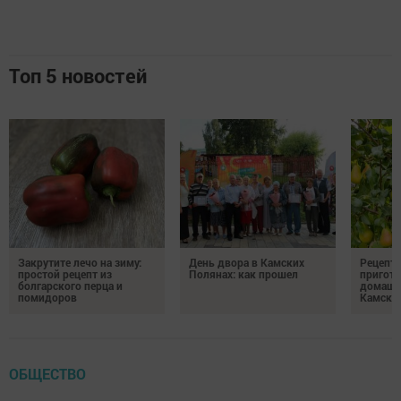
Топ 5 новостей
Закрутите лечо на зиму:
День двора в Камских
Рецепты
простой рецепт из
Полянах: как прошел
пригото
болгарского перца и
домашн
помидоров
Камски
ОБЩЕСТВО