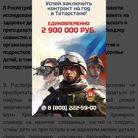
В Роспотребнадзоре рассказали о планах провести
исследование о том, как спиннеры могут повлиять на
здоровье детей. «Учитывая тревогу родительского и
преподавательского сообщества, Роспотребнадзор
совместно с научно-исследовательскими
организациями в сфере охраны здоровья детей и
подростков изучит влияние спиннеров на здоровье
детей, в том числе возможные негативные
последствия», - говорится в сообщении...
В Роспотребнадзоре рекомендовали родителям не
приобретать спиннеры с рук, а также отказаться от
покупки, если у игрушки «посторонний резкий
химический запах», а также она издает «повышенный
шум». Кроме того, следует постоянно проверять
спиннер на наличие сломанных частей и следить,
чтобы дети не проглотили и не вдохнули мелкие детали
спиннера (например, «часовые» батарейки, которые