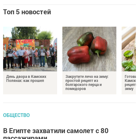
Топ 5 новостей
День двора в Камских
Закрутите лечо на зиму:
Готови
Полянах: как прошел
простой рецепт из
Камских
болгарского перца и
рецепты
помидоров
зиму
ОБЩЕСТВО
В Египте захватили самолет с 80
пассажирами