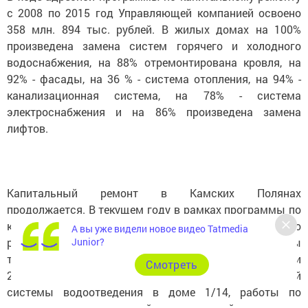
с 2008 по 2015 год Управляющей компанией освоено
358 млн. 894 тыс. рублей. В жилых домах на 100%
произведена замена систем горячего и холодного
водоснабжения, на 88% отремонтирована кровля, на
92% - фасады, на 36 % - система отопления, на 94% -
канализационная система, на 78% - система
электроснабжения и на 86% произведена замена
лифтов.
Капитальный ремонт в Камских Полянах
продолжается. В текущем году в рамках программы по
капитальному ремонту будут произведены работы по
А вы уже видели новое видео Tatmedia
ремонту внутридомовой инженерной системы
Junior?
теплоснабжения в домах 1/05Б, 1/13, 2/05, 2/33, 2/41 и
Cмотреть
2/42, работы по ремонту внутридомовой инженерной
системы водоотведения в доме 1/14, работы по