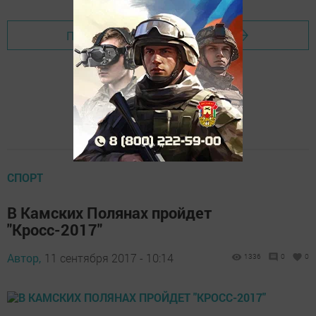
Перейти на страницу новости
СПОРТ
В Камских Полянах пройдет
"Кросс-2017"
Автор,
11 сентября 2017 - 10:14
1336
0
0