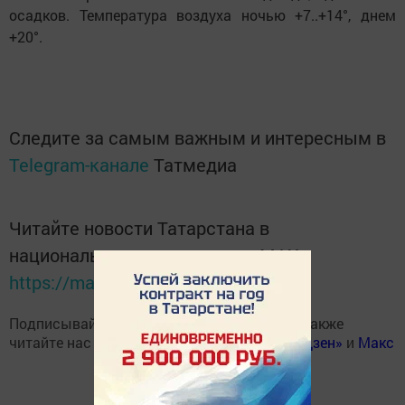
осадков. Температура воздуха ночью +7..+14°, днем
+20°.
Следите за самым важным и интересным в
Telegram-канале
Татмедиа
Читайте новости Татарстана в
национальном мессенджере MАХ:
https://max.ru/tatmedia
Подписывайтесь на наш
Telegram-канал
, а также
читайте нас
Вконтакте
,
Одноклассниках
,
«Дзен»
и
Макс