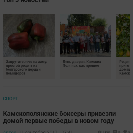
Закрутите лечо на зиму:
День двора в Камских
Рецепты
простой рецепт из
Полянах: как прошел
пригото
болгарского перца и
домашн
помидоров
Камски
СПОРТ
Камскополянские боксеры привезли
домой первые победы в новом году
Автор,
11 сентября 2017 - 07:41
1300
0
0