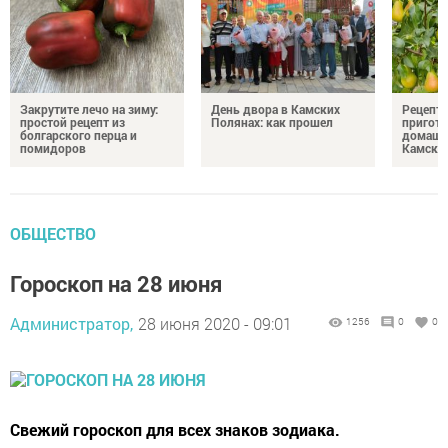
Закрутите лечо на зиму:
День двора в Камских
Рецепты
простой рецепт из
Полянах: как прошел
пригото
болгарского перца и
домашн
помидоров
Камски
ОБЩЕСТВО
Гороскоп на 28 июня
Администратор,
28 июня 2020 - 09:01
1256
0
0
Свежий гороскоп для всех знаков зодиака.