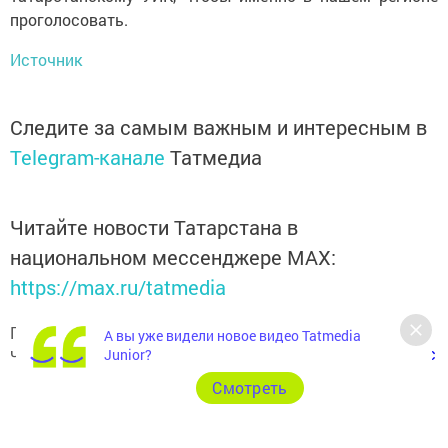
проголосовать.
Источник
Следите за самым важным и интересным в
Telegram-канале
Татмедиа
Читайте новости Татарстана в
национальном мессенджере MАХ:
https://max.ru/tatmedia
Подписывайтесь на наш
Telegram-канал
, а также
А вы уже видели новое видео Tatmedia
читайте нас
Вконтакте
,
Одноклассниках
,
«Дзен»
и
Макс
Junior?
Cмотреть