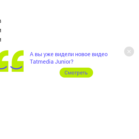
в
и
и
А вы уже видели новое видео
ю
Tatmedia Junior?
Cмотреть