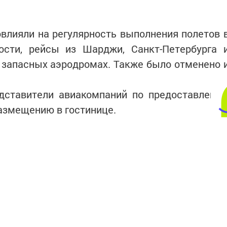
влияли на регулярность выполнения полетов 
ности, рейсы из Шарджи, Санкт-Петербурга 
 запасных аэродромах. Также было отменено 
дставители авиакомпаний по предоставлени
размещению в гостинице.
интересным в
Telegram-канале
Татмедиа
в национальном мессенджере MАХ: