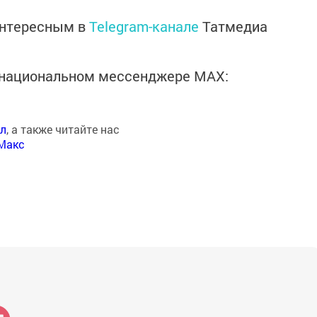
интересным в
Telegram-канале
Татмедиа
в национальном мессенджере MАХ:
ал
, а также читайте нас
Макс