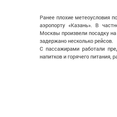
Ранее плохие метеоусловия по
аэропорту «Казань». В част
Москвы произвели посадку на
задержано несколько рейсов.
С пассажирами работали пре
напитков и горячего питания, 
Следите за самым важным и 
Читайте новости Татарстана 
https://max.ru/tatmedia