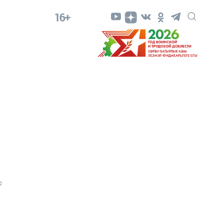
16+
0