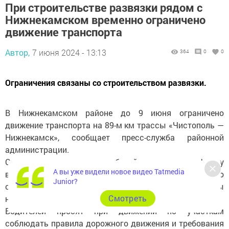
При строительстве развязки рядом с
Нижнекамском временно ограничено
движение транспорта
Автор,
7 июня 2024 - 13:13
364
0
0
Ограничения связаны со строительством развязки.
В Нижнекамском районе до 9 июня ограничено
движение транспорта на 89-м км трассы «Чистополь —
Нижнекамск», сообщает пресс-служба районной
администрации.
Ограничения связаны с работой на съезде на ферму
А вы уже видели новое видео Tatmedia
в селе Нижнее Афанасово. Здесь предусмотрено
Junior?
строительство транспортной развязки. Работы
Cмотреть
начались 5 июня.
Водителей просят при движении по участкам
соблюдать правила дорожного движения и требования