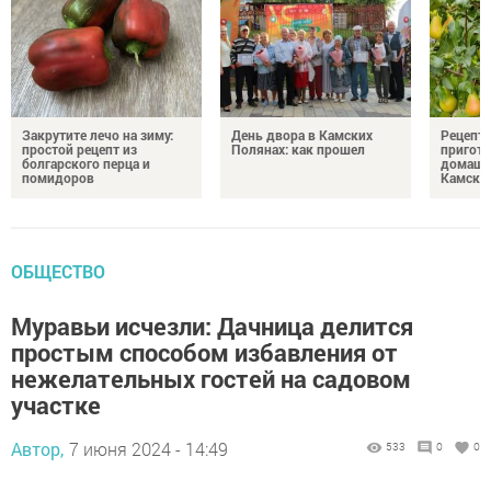
Закрутите лечо на зиму:
День двора в Камских
Рецепты
простой рецепт из
Полянах: как прошел
пригото
болгарского перца и
домашн
помидоров
Камски
ОБЩЕСТВО
Муравьи исчезли: Дачница делится
простым способом избавления от
нежелательных гостей на садовом
участке
Автор,
7 июня 2024 - 14:49
533
0
0