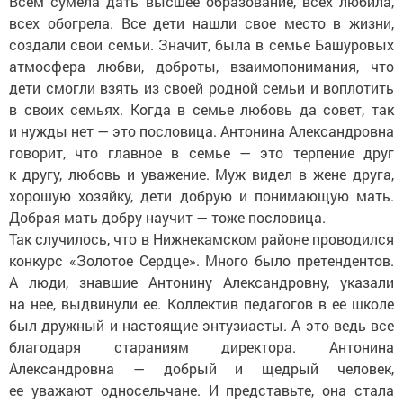
Всем сумела дать высшее образование, всех любила,
всех обогрела. Все дети нашли свое место в жизни,
создали свои семьи. Значит, была в семье Башуровых
атмосфера любви, доброты, взаимопонимания, что
дети смогли взять из своей родной семьи и воплотить
в своих семьях. Когда в семье любовь да совет, так
и нужды нет — это пословица. Антонина Александровна
говорит, что главное в семье — это терпение друг
к другу, любовь и уважение. Муж видел в жене друга,
хорошую хозяйку, дети добрую и понимающую мать.
Добрая мать добру научит — тоже пословица.
Так случилось, что в Нижнекамском районе проводился
конкурс «Золотое Сердце». Много было претендентов.
А люди, знавшие Антонину Александровну, указали
на нее, выдвинули ее. Коллектив педагогов в ее школе
был дружный и настоящие энтузиасты. А это ведь все
благодаря стараниям директора. Антонина
Александровна — добрый и щедрый человек,
ее уважают односельчане. И представьте, она стала