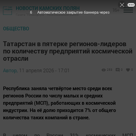
НОВОСТИ КАМСКИХ ПОЛЯН
16+
5
Автоматическое закрытие баннера через
Газета "Посинформ" - Нижнекамский район
ОБЩЕСТВО
Татарстан в пятерке регионов-лидеров
по количеству предприятий космической
отрасли
Автор,
11 апреля 2026 - 17:01
253
0
0
Республика заняла четвёртое место среди всех
регионов России по числу малых и средних
предприятий (МСП), работающих в космической
индустрии. На её долю приходится 7% от общего
количества таких компаний в стране.
В целом по России 31% космических МСП