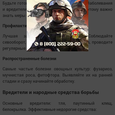
Будьте готовы к возможным проблемам. Заболевания
и вредители могут уничтожить урожай, поэтому важно
знать меры борьбы.
Профилактика
Лучшая защита — профилактика. Соблюдайте
севооборот, используйте устойчивые сорта, проводите
регулярные обработки.
Распространенные болезни
Самые частые болезни овощных культур: фузариоз,
мучнистая роса, фитофтора. Выявляйте их на ранней
стадии и сразу начинайте обработку.
Вредители и народные средства борьбы
Основные вредители: тля, паутинный клещ,
белокрылка. Эффективные недорогие средства: