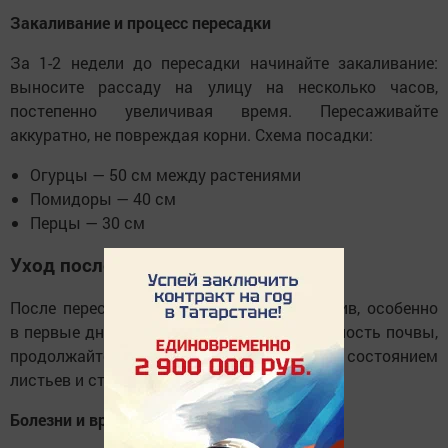
Закаливание и процесс пересадки
За 1-2 недели до пересадки начинайте закаливание:
выносите рассаду на улицу на несколько часов,
постепенно увеличивая время. Пересаживайте
аккуратно, не повреждая корни. Схема посадки:
Огурцы — 50 см между растениями
Помидоры — 40 см
Перцы — 30 см
Уход после пересадки
После пересадки обеспечьте хороший полив, особенно
в первые дни. Регулярно проверяйте влажность почвы,
продолжайте подкормки и следите за состоянием
листьев и стеблей.
Болезни и вредители рассады