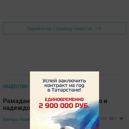
Перейти на страницу новости
ОБЩЕСТВО
Рамадан 2023: с верой, любовью и
надеждой
27 февраля 2023 -
Венера Ахметшина,
1239
0
1
08:26