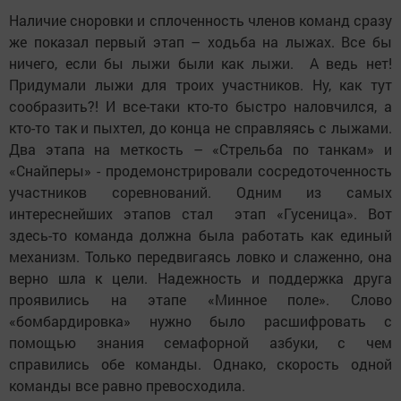
Наличие сноровки и сплоченность членов команд сразу
же показал первый этап – ходьба на лыжах. Все бы
ничего, если бы лыжи были как лыжи. А ведь нет!
Придумали лыжи для троих участников. Ну, как тут
сообразить?! И все-таки кто-то быстро наловчился, а
кто-то так и пыхтел, до конца не справляясь с лыжами.
Два этапа на меткость – «Стрельба по танкам» и
«Снайперы» - продемонстрировали сосредоточенность
участников соревнований. Одним из самых
интереснейших этапов стал этап «Гусеница». Вот
здесь-то команда должна была работать как единый
механизм. Только передвигаясь ловко и слаженно, она
верно шла к цели. Надежность и поддержка друга
проявились на этапе «Минное поле». Слово
«бомбардировка» нужно было расшифровать с
помощью знания семафорной азбуки, с чем
справились обе команды. Однако, скорость одной
команды все равно превосходила.