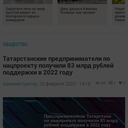
Закрутите лечо на зиму:
День двора в Камских
Рецепты
простой рецепт из
Полянах: как прошел
пригото
болгарского перца и
домашн
помидоров
Камски
ОБЩЕСТВО
Татарстанские предприниматели по
нацпроекту получили 83 млрд рублей
поддержки в 2022 году
Администратор,
25 февраля 2023 - 14:16
566
0
0