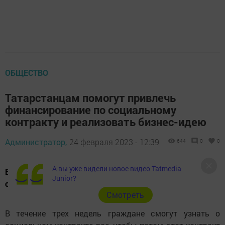
ОБЩЕСТВО
Татарстанцам помогут привлечь
финансирование по социальному
контракту и реализовать бизнес-идею
Администратор,
24 февраля 2023 - 12:39
644
0
0
А вы уже видели новое видео Tatmedia
В конце февраля для граждан возможно обучение по
Junior?
социальному контракту, стоит лишь подать заявку.
Cмотреть
В течение трех недель граждане смогут узнать о