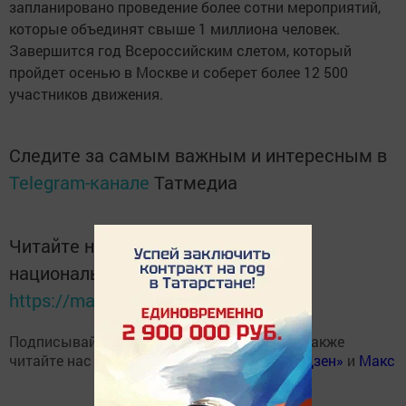
запланировано проведение более сотни мероприятий,
которые объединят свыше 1 миллиона человек.
Завершится год Всероссийским слетом, который
пройдет осенью в Москве и соберет более 12 500
участников движения.
Следите за самым важным и интересным в
Telegram-канале
Татмедиа
Читайте новости Татарстана в
национальном мессенджере MАХ:
https://max.ru/tatmedia
Подписывайтесь на наш
Telegram-канал
, а также
читайте нас
Вконтакте
,
Одноклассниках
,
«Дзен»
и
Макс