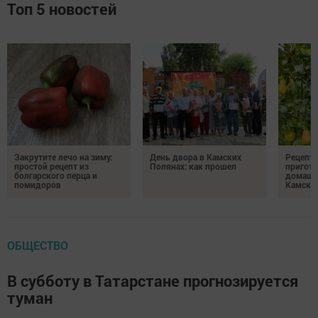
Топ 5 новостей
Закрутите лечо на зиму:
День двора в Камских
Рецепты
простой рецепт из
Полянах: как прошел
пригото
болгарского перца и
домашн
помидоров
Камски
ОБЩЕСТВО
В субботу в Татарстане прогнозируется
туман