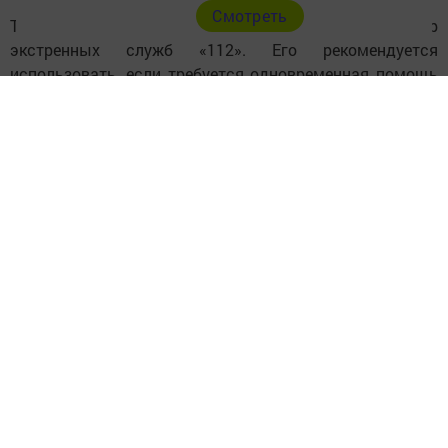
Cмотреть
Также напоминаем, что действует единый номер
экстренных служб «112». Его рекомендуется
использовать, если требуется одновременная помощь
нескольких служб (например, полиции и скорой).
Какую информацию нужно сообщить при звонке на
«103»?
Принимающий вызов диспетчер задаст ряд вопросов.
Вызывающий должен чётко и подробно на них
ответить: назвать причину вызова, ФИО, точный адрес
(район, город, улица, номер дома и квартиры, код и
номер подъезда), контактный телефон и ориентиры.
Если ФИО пострадавшего неизвестно, следует указать
пол и примерный возраст.
Вызов считается принятым после того, как фельдшер