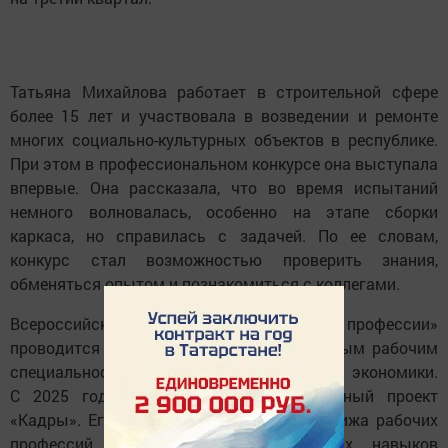
Татьяна Михайлова работает в строительной сфере
более 15 лет и участвовала в возведении и ремонте
многих социально-культурных объектов в республике.
При этом в профессиональном конкурсе она выступала
впервые. Она рассказала, что во время испытаний
немного волновалась, особенно на этапе сборки
каркаса, но справилась с задачей. По ее словам,
конкурс стал возможностью проверить знания,
обменяться опытом и познакомиться с коллегами.
Всероссийский конкурс «Лучший по профессии»
проводится с 2012 года по востребованным рабочим
специальностям в различных отраслях экономики.
С 2025 года он включен в национальный проект
«Кадры». Его задачи — повышение престижа рабочих
профессий, развитие профессиональных навыков