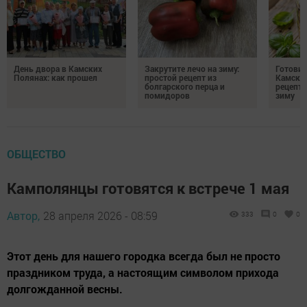
День двора в Камских
Закрутите лечо на зиму:
Готови
Полянах: как прошел
простой рецепт из
Камских
болгарского перца и
рецепты
помидоров
зиму
ОБЩЕСТВО
Камполянцы готовятся к встрече 1 мая
Автор,
28 апреля 2026 - 08:59
333
0
0
Этот день для нашего городка всегда был не просто
праздником труда, а настоящим символом прихода
долгожданной весны.