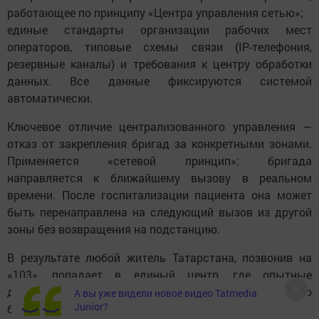
работающее по принципу «Центра управления сетью»;
единые стандарты организации рабочих мест
операторов, типовые схемы связи (IP-телефония,
резервные каналы) и требования к центру обработки
данных. Все данные фиксируются системой
автоматически.
Ключевое отличие централизованного управления —
отказ от закрепления бригад за конкретными зонами.
Применяется «сетевой принцип»: бригада
направляется к ближайшему вызову в реальном
времени. После госпитализации пациента она может
быть перенаправлена на следующий вызов из другой
зоны без возвращения на подстанцию.
В результате любой житель Татарстана, позвонив на
«103», попадает в единый центр, где опытные
диспетчеры примут вызов и направят ближайшую
А вы уже видели новое видео Tatmedia
Junior?
бригаду в кратчайшие сроки.