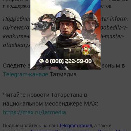
и поддержка квалифицированных специалистов.
Подробнее: https://www. tatar-inform.
ru/news/otdelocnik-tatyana-mixailova-pobedila-v-
konkurse-lucsii-po-professii-v-nominacii-master-
otdelocnyx-rabot-6025176
Следите за самым важным и интересным в
Telegram-канале
Татмедиа
Читайте новости Татарстана в
национальном мессенджере MАХ:
https://max.ru/tatmedia
Подписывайтесь на наш
Telegram-канал
, а также