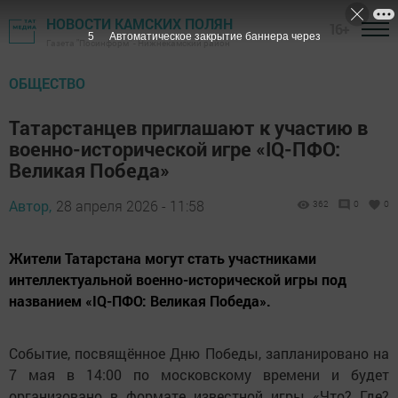
НОВОСТИ КАМСКИХ ПОЛЯН
16+
4
Автоматическое закрытие баннера через
Газета "Посинформ" - Нижнекамский район
ОБЩЕСТВО
Татарстанцев приглашают к участию в
военно-исторической игре «IQ-ПФО:
Великая Победа»
Автор,
28 апреля 2026 - 11:58
362
0
0
Жители Татарстана могут стать участниками
интеллектуальной военно-исторической игры под
названием «IQ-ПФО: Великая Победа».
Событие, посвящённое Дню Победы, запланировано на
7 мая в 14:00 по московскому времени и будет
организовано в формате известной игры «Что? Где?