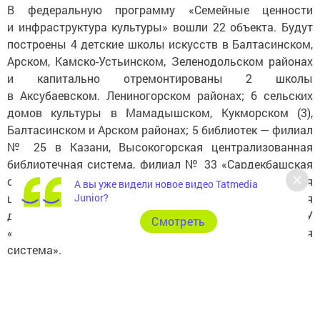
В федеральную программу «Семейные ценности
и инфраструктура культуры» вошли 22 объекта. Будут
построены 4 детские школы искусств в Балтасинском,
Арском, Камско-Устьинском, Зеленодольском районах
и капитально отремонтированы 2 школы
в Аксубаевском. Лениногорском районах; 6 сельских
домов культуры в Мамадышском, Кукморском (3),
Балтасинском и Арском районах; 5 библиотек — филиал
№ 25 в Казани, Высокогорская централизованная
библиотечная система, филиал № 33 «Сардекбашская
сельская библиотека» в Кукморском районе, Атнинская
А вы уже видели новое видео Tatmedia
централизованная библиотечная система, центральная
Junior?
детская библиотека ̶ структурное подразделение МБУ
Cмотреть
«Ютазинская Централизованная библиотечная
система».
Кроме того, будут обновлены 2 театра юного зрителя
в селе Вахитово Кукморского района и в Казани,
3 музея — здание конторы фабрики братьев Комаровых