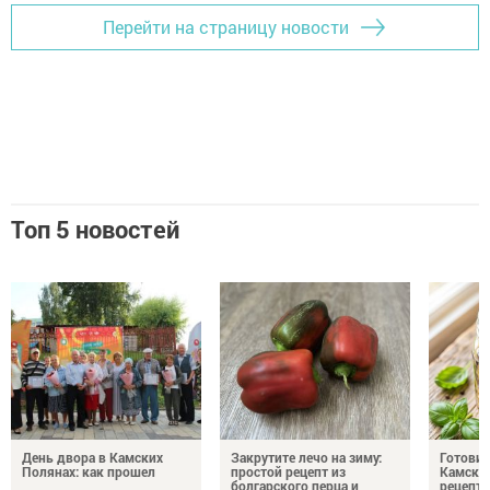
Перейти на страницу новости
Топ 5 новостей
День двора в Камских
Закрутите лечо на зиму:
Готови
Полянах: как прошел
простой рецепт из
Камских
болгарского перца и
рецепты