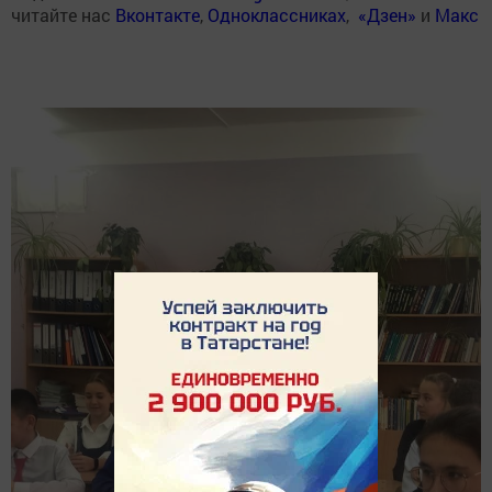
читайте нас
Вконтакте
,
Одноклассниках
,
«Дзен»
и
Макс