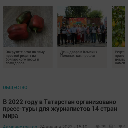
Закрутите лечо на зиму:
День двора в Камских
Рецепты
простой рецепт из
Полянах: как прошел
пригото
болгарского перца и
домашн
помидоров
Камски
ОБЩЕСТВО
В 2022 году в Татарстан организовано
пресс-туры для журналистов 14 стран
мира
Администратор,
24 января 2023 - 15:19
598
0
0