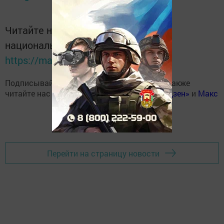
Читайте новости Татарстана в
национальном мессенджере MАХ:
https://max.ru/tatmedia
Подписывайтесь на наш
Telegram-канал
, а также
читайте нас
Вконтакте
,
Одноклассниках
,
«Дзен»
и
Макс
Перейти на страницу новости