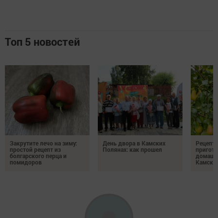
Топ 5 новостей
Закрутите лечо на зиму:
День двора в Камских
Рецепты
простой рецепт из
Полянах: как прошел
пригото
болгарского перца и
домашн
помидоров
Камски