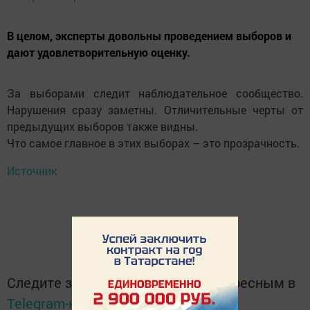
В целом, эксперты довольны проведением выборов и
дают удовлетворительную оценку.
За выборами следит наблюдательное сообщество.
Нарушения сразу заметны. Отличительные черты от
предыдущих выборов также видны.
Что самое главное в этих выборах – это прозрачность.
Источник
Следите за самым важным и интересным в
Telegram-канале
Татмедиа