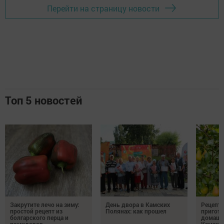
Перейти на страницу новости
Топ 5 новостей
Закрутите лечо на зиму:
День двора в Камских
Рецепты
простой рецепт из
Полянах: как прошел
пригото
болгарского перца и
домашн