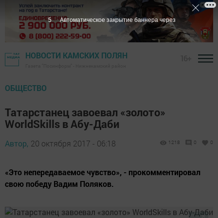
4
Автоматическое закрытие баннера через
НОВОСТИ КАМСКИХ ПОЛЯН
16+
Газета "Посинформ" - Нижнекамский район
ОБЩЕСТВО
Татарстанец завоевал «золото»
WorldSkills в Абу-Даби
Автор,
20 октября 2017 - 06:18
1218
0
0
«Это непередаваемое чувство», - прокомментировал
свою победу Вадим Поляков.