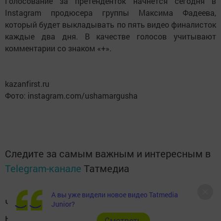
Голосование за претенденток начнется сегодня в
Instagram продюсера группы Максима Фадеева,
который будет выкладывать по пять видео финалисток
каждые два дня. В качестве голосов учитывают
комментарии со знаком «+».
kazanfirst.ru
Фото: instagram.com/ushamargusha
Следите за самым важным и интересным в
Telegram-канале
Татмедиа
А вы уже видели новое видео Tatmedia
Читайте новости Татарстана в
Junior?
национальном мессенджере MАХ:
Cмотреть