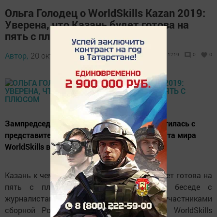
Ольга Голодец о WorldSkills Kazan 2019:
Уверена, что Казань будет готова на
пять с плюсом
Автор,
20 октября 2017 - 04:36
1219
0
0
Зампредседателя Правительства РФ встретилась с
представителями сборной России чемпионата мира
WorldSkills в Абу-Даби.
Казань к чемпионату мира в 2019 году будет готова на
пять с плюсом. Об этом заявила в беседе с
журналистами сегодня после встречи с участниками
сборной России 44-го чемпионата мира WorldSkills