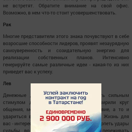
не встретят. Обратите внимание на свой офис.
Возможно, в нем что-то стоит усовершенствовать.
Рак
Многие представители этого знака почувствуют в себе
возросшие способности лидеров, проявят незаурядную
самоуверенность и созидательную энергию для
реализации собственных планов. Интенсивно
генерируйте самые различные идеи - какая-то из них
приведет вас к успеху.
Лев
Денежные дела и контакты могут стать сильным
стимулом для того, чтобы Львы расширили круг
общения, могли отправиться в путешествие, а то и
удариться в романтические приключения. Жизнь для
вас - интересное путешествие. Вы будете терпеть удары
судьбы во время этого путешествия, переживать