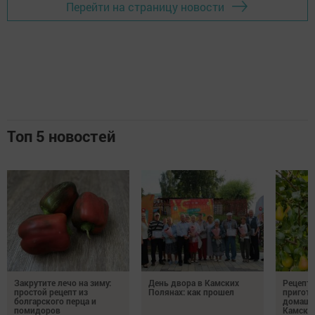
Перейти на страницу новости
Топ 5 новостей
Закрутите лечо на зиму:
День двора в Камских
Рецепты
простой рецепт из
Полянах: как прошел
пригото
болгарского перца и
домашн
помидоров
Камски