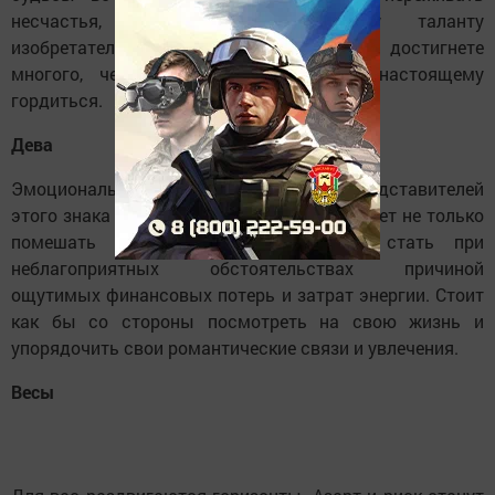
несчастья, но благодаря своему таланту
изобретательности и обаянию вы все же достигнете
многого, чем впоследствии будете по-настоящему
гордиться.
Дева
Эмоциональная жизнь большинства представителей
этого знака будет очень бурной, и это может не только
помешать им в карьере, но также стать при
неблагоприятных обстоятельствах причиной
ощутимых финансовых потерь и затрат энергии. Стоит
как бы со стороны посмотреть на свою жизнь и
упорядочить свои романтические связи и увлечения.
Весы