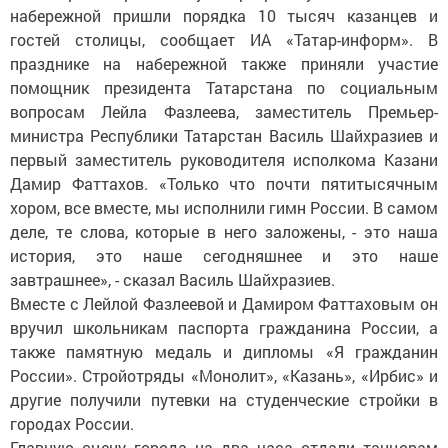
набережной пришли порядка 10 тысяч казанцев и
гостей столицы, сообщает ИА «Татар-информ». В
празднике на набережной также приняли участие
помощник президента Татарстана по социальным
вопросам Лейла Фазлеева, заместитель Премьер-
министра Республики Татарстан Василь Шайхразиев и
первый заместитель руководителя исполкома Казани
Дамир Фаттахов. «Только что почти пятитысячным
хором, все вместе, мы исполнили гимн России. В самом
деле, те слова, которые в него заложены, - это наша
история, это наше сегодняшнее и это наше
завтрашнее», - сказал Василь Шайхразиев.
Вместе с Лейлой Фазлеевой и Дамиром Фаттаховым он
вручил школьникам паспорта гражданина России, а
также памятную медаль и дипломы «Я гражданин
России». Стройотряды «Монолит», «Казань», «Ирбис» и
другие получили путевки на студенческие стройки в
городах России.
Главную сцену города на два часа отдали танцорам