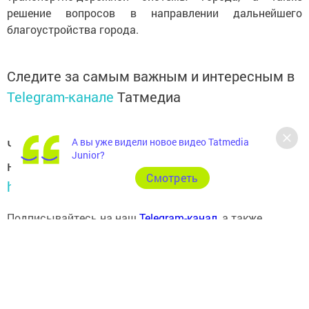
решение вопросов в направлении дальнейшего
благоустройства города.
Следите за самым важным и интересным в
Telegram-канале
Татмедиа
А вы уже видели новое видео Tatmedia
Читайте новости Татарстана в
Junior?
национальном мессенджере MАХ:
Cмотреть
https://max.ru/tatmedia
Подписывайтесь на наш
Telegram-канал
, а также
читайте нас
Вконтакте
,
Одноклассниках
,
«Дзен»
и
Макс