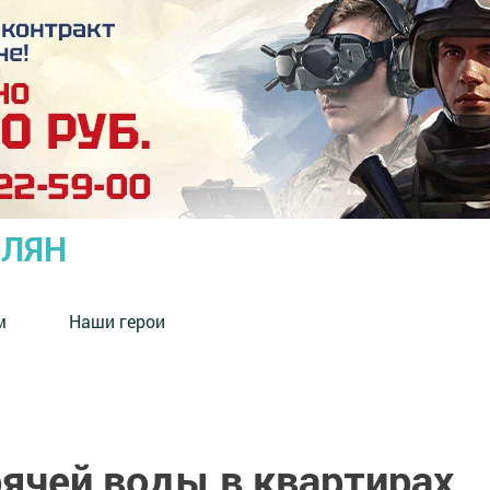
ОЛЯН
м
Наши герои
рячей воды в квартирах