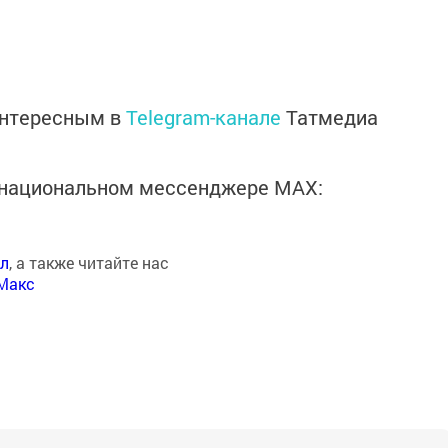
интересным в
Telegram-канале
Татмедиа
в национальном мессенджере MАХ:
ал
, а также читайте нас
Макс