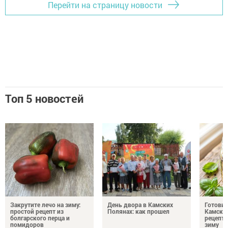
Перейти на страницу новости
Топ 5 новостей
Закрутите лечо на зиму:
День двора в Камских
Готови
простой рецепт из
Полянах: как прошел
Камских
болгарского перца и
рецепты
помидоров
зиму