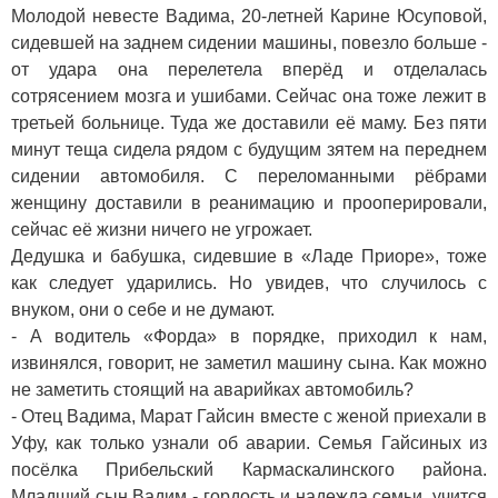
Молодой невесте Вадима, 20-летней Карине Юсуповой,
сидевшей на заднем сидении машины, повезло больше -
от удара она перелетела вперёд и отделалась
сотрясением мозга и ушибами. Сейчас она тоже лежит в
третьей больнице. Туда же доставили её маму. Без пяти
минут теща сидела рядом с будущим зятем на переднем
сидении автомобиля. С переломанными рёбрами
женщину доставили в реанимацию и прооперировали,
сейчас её жизни ничего не угрожает.
Дедушка и бабушка, сидевшие в «Ладе Приоре», тоже
как следует ударились. Но увидев, что случилось с
внуком, они о себе и не думают.
- А водитель «Форда» в порядке, приходил к нам,
извинялся, говорит, не заметил машину сына. Как можно
не заметить стоящий на аварийках автомобиль?
- Отец Вадима, Марат Гайсин вместе с женой приехали в
Уфу, как только узнали об аварии. Семья Гайсиных из
посёлка Прибельский Кармаскалинского района.
Младший сын Вадим - гордость и надежда семьи, учится