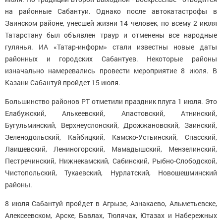
на районные Сабантуи. Однако после автокатастрофы в
Заинском районе, унесшей жизни 14 человек, по всему 2 июля
Татарстану был объявлен траур и отменены все народные
гулянья. ИА «Татар-информ» стали известны новые даты
районных и городских Сабантуев. Некоторые районы
изначально намеревались провести мероприятие 8 июля. В
Казани Сабантуй пройдет 15 июля.
Большинство районов РТ отметили праздник плуга 1 июля. Это
Елабужский, Алькеевский, Апастовский, Атнинский,
Бугульминский, Верхнеуслонский, Дрожжановский, Заинский,
Зеленодольский, Кайбицкий, Камско-Устьинский, Спасский,
Лаишевский, Лениногорский, Мамадышский, Мензелинский,
Пестречинский, Нижнекамский, Сабинский, Рыбно-Слободской,
Чистопольский, Тукаевский, Нурлатский, Новошешминский
районы.
8 июля Сабантуй пройдет в Агрызе, Азнакаево, Альметьевске,
Алексеевском, Арске, Бавлах, Тюлячах, Ютазах и Набережных