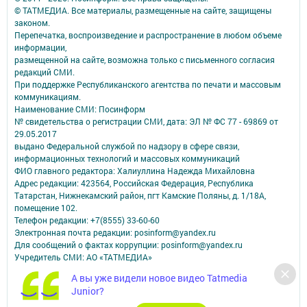
© ТАТМЕДИА. Все материалы, размещенные на сайте, защищены
законом.
Перепечатка, воспроизведение и распространение в любом объеме
информации,
размещенной на сайте, возможна только с письменного согласия
редакций СМИ.
При поддержке Республиканского агентства по печати и массовым
коммуникациям.
Наименование СМИ: Посинформ
№ свидетельства о регистрации СМИ, дата: ЭЛ № ФС 77 - 69869 от
29.05.2017
выдано Федеральной службой по надзору в сфере связи,
информационных технологий и массовых коммуникаций
ФИО главного редактора: Халиуллина Надежда Михайловна
Адрес редакции: 423564, Российская Федерация, Республика
Татарстан, Нижнекамский район, пгт Камские Поляны, д. 1/18А,
помещение 102.
Телефон редакции: +7(8555) 33-60-60
Электронная почта редакции: posinform@yandex.ru
Для сообщений о фактах коррупции: posinform@yandex.ru
Учредитель СМИ: АО «ТАТМЕДИА»
А вы уже видели новое видео Tatmedia
Антикоррупционная политика
Junior?
АО «ТАТМЕДИА» использует «cookie»
для персонализации сервисов и
удобства пользователей сайтом.