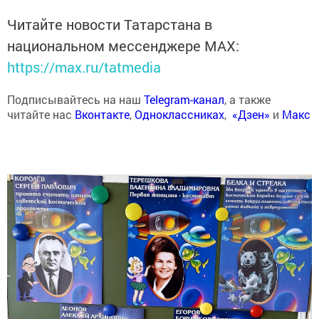
Читайте новости Татарстана в
национальном мессенджере MАХ:
https://max.ru/tatmedia
Подписывайтесь на наш
Telegram-канал
, а также
читайте нас
Вконтакте
,
Одноклассниках
,
«Дзен»
и
Макс