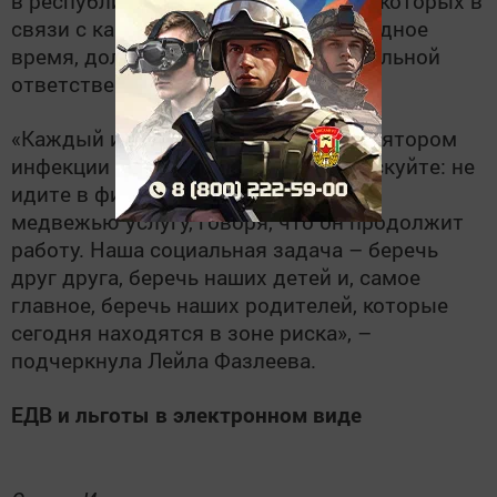
в республике. Жители Татарстана, у которых в
связи с карантином появится свободное
время, должны не забывать о социальной
ответственности.
«Каждый из нас может стать транслятором
инфекции для своих близких. Не рискуйте: не
идите в фитнес-зал, который делает
медвежью услугу, говоря, что он продолжит
работу. Наша социальная задача – беречь
друг друга, беречь наших детей и, самое
главное, беречь наших родителей, которые
сегодня находятся в зоне риска», –
подчеркнула Лейла Фазлеева.
ЕДВ и льготы в электронном виде