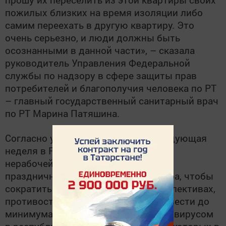
пожилых близких на время изоляции либо
самим переехать в другую квартиру. Это
очень серьезно, и люди должны быть
осознанными в данной части», – сказала
руководитель Управления Федеральной
службы по надзору в сфере защиты прав
потребителей и благополучия человека по РТ
– главный государственный санитарный врач
по РТ Марина Патяшина.
Согласно указу Президента РФ, следующая
неделя в России и Татарстане будет
нерабочей. Однако она не является
праздничной. Это вынужденная мера, чтобы
сократить контакты в трудовых коллективах,
противостоять вызову времени и свести до
минимума случаи новых заражений вирусом