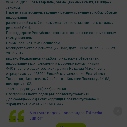
© ТАТМЕДИА. Все материалы, размещенные на сайте, защищены
законом.
Перепечатка, воспроизведение и распространение в любом объеме
информации,
размещенной на сайте, возможна только с письменного согласия
редакций СМИ.
При поддержке Республиканского агентства по печати и массовым
коммуникациям.
Наименование СМИ: Посинформ
№ свидетельства о регистрации СМИ, дата: ЭЛ № ФС 77 - 69869 от
29.05.2017
выдано Федеральной службой по надзору в сфере связи,
информационных технологий и массовых коммуникаций
ФИО главного редактора: Халиуллина Надежда Михайловна
Адрес редакции: 423564, Российская Федерация, Республика
Татарстан, Нижнекамский район, пгт Камские Поляны, д. 1/18А,
помещение 102.
Телефон редакции: +7(8555) 33-60-60
Электронная почта редакции: posinform@yandex.ru
Для сообщений о фактах коррупции: posinform@yandex.ru
Учредитель СМИ: АО «ТАТМЕДИА»
А вы уже видели новое видео Tatmedia
Антикоррупционная политика
Junior?
АО «ТАТМЕДИА» использует «cookie»
для персонализации сервисов и
удобства пользователей сайтом.