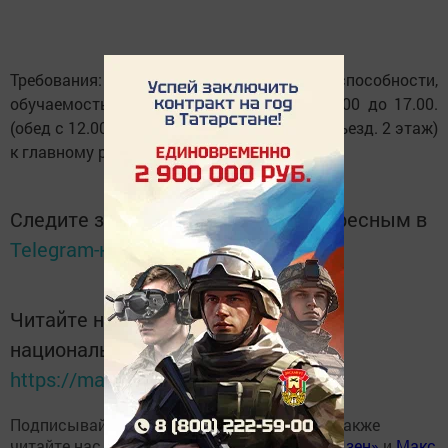
Требования: грамотность, творческие способности,
обучаемость. Обращаться по будням с 9.00 до 17.00.
(обед с 12.00 до 13.00, д.2/01 (почта), 2 подъезд. 2 этаж)
к главному редактору.
Следите за самым важным и интересным в
Telegram-канале
Татмедиа
Читайте новости Татарстана в
национальном мессенджере MАХ:
https://max.ru/tatmedia
Подписывайтесь на наш
Telegram-канал
, а также
читайте нас
Вконтакте
,
Одноклассниках
,
«Дзен»
и
Макс