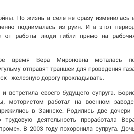
ойны. Но жизнь в селе не сразу изменилась 
ленно поднималась из руин. И в этот перио
е от работы люди гибли прямо на рабочи
гое время Вера Мироновна моталась п
гульму отправят траншеи для проведения газ
нск - железную дорогу прокладывать.
и встретила своего будущего супруга. Бори
ы, мотористом работал на военном заводе
прижились в Заинске. Родились две дочери 
 трудовую деятельность проработала Вер
роме». В 2003 году похоронила супруга. Доч