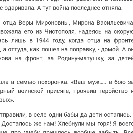
 одаривала. А тут война последнее отняла.
ы отца Веры Мироновны, Мирона Васильевича
вожала его из Чистополя, надеясь на скору
ась лишь в 1944 году, когда отца на фронт
 а оттуда, как пошел на поправку, - домой. А о
ова на фронт, за Родину-матушку, за дете
шла в семью похоронка: «Ваш муж….. в бою з
рный воинской присяге, проявив геройство 
рых».
тправили, в селе одни бабы да дети остались, 
 Досталось же нам! Хлебнули мы горя! Я всег
ьше про учебу пришлось вообще забыть. Вс