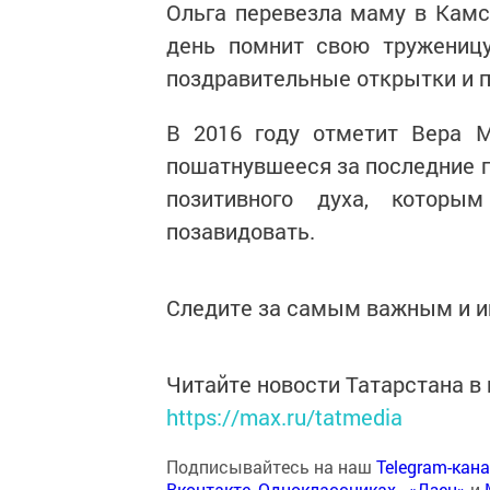
Ольга перевезла маму в Камс
день помнит свою тружениц
поздравительные открытки и п
В 2016 году отметит Вера М
пошатнувшееся за последние г
позитивного духа, которы
позавидовать.
Следите за самым важным и 
Читайте новости Татарстана 
https://max.ru/tatmedia
Подписывайтесь на наш
Telegram-кан
Вконтакте
,
Одноклассниках
,
«Дзен»
и