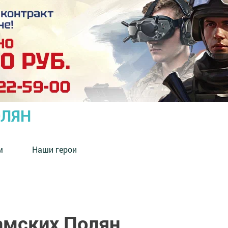
ОЛЯН
м
Наши герои
амских Полян