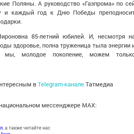
кие Поляны. А руководство «Газпрома» по се
у и каждый год к Дню Победы преподноси
одарки.
ироновна 85-летний юбилей. И, несмотря н
оды здоровье, полна труженица тыла энергии 
м мы, молодое поколение, можем тольк
интересным в
Telegram-канале
Татмедиа
в национальном мессенджере MАХ:
ал
, а также читайте нас
Макс