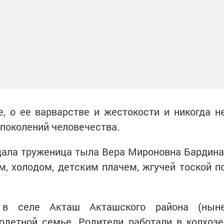
, о ее варварстве и жестокости и никогда н
 поколений человечества.
дала труженица тыла Вера Мироновна Бардина
ом, холодом, детским плачем, жгучей тоской п
 в селе Акташ Акташского района (нын
одетной семье. Родители работали в колхозе