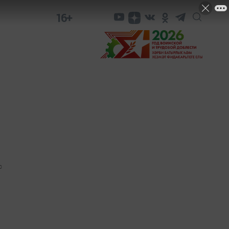
16+
0