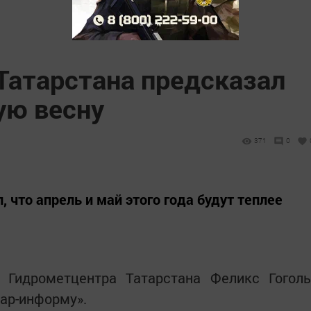
Татарстана предсказал
ую весну
371
0
 что апрель и май этого года будут теплее
Гидрометцентра Татарстана Феликс Гоголь
ар-информу».