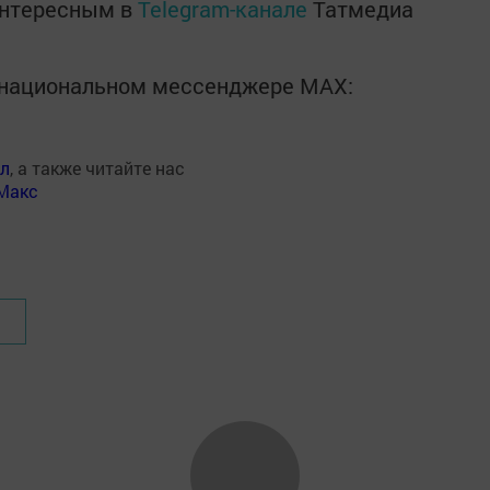
интересным в
Telegram-канале
Татмедиа
в национальном мессенджере MАХ:
ал
, а также читайте нас
Макс