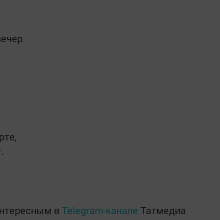
вечер
рте,
.
интересным в
Telegram-канале
Татмедиа