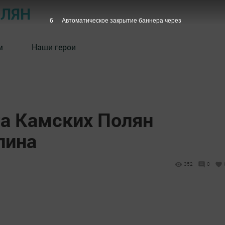
ОЛЯН
5
Автоматическое закрытие баннера через
м
Наши герои
та Камских Полян
лина
352
0