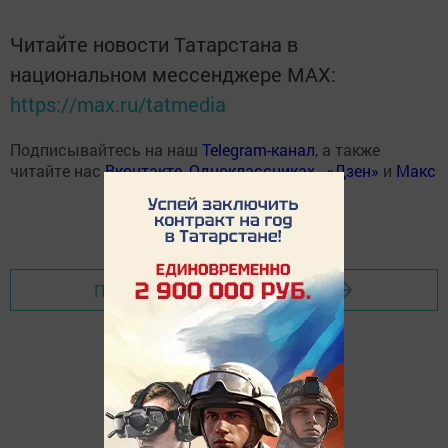
Читайте новости Татарстана в
национальном мессенджере MАХ:
https://max.ru/tatmedia
Подписывайтесь на наш
Telegram-канал
, а также
читайте нас
Вконтакте
,
Одноклассниках
,
«Дзен»
и
Макс
Перейти на страницу новости