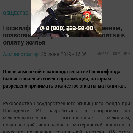
ОБЩЕСТВО
Госжилфонд РТ разработал механизм,
позволяющий принимать маткапитал в
оплату жилья
Администратор,
28 июня 2019 - 16:36
1291
0
0
После изменений в законодательстве Госжилфонда
был исключен из списка организаций, которым
разрешено принимать в качестве оплаты маткапитал.
Руководство Государственного жилищного фонда при
Президенте РТ разработало и направило на
межведомственное согласование механизм,
позволяющий использовать материнский капитал в
качестве погашения социальной ипотеки. Об этом