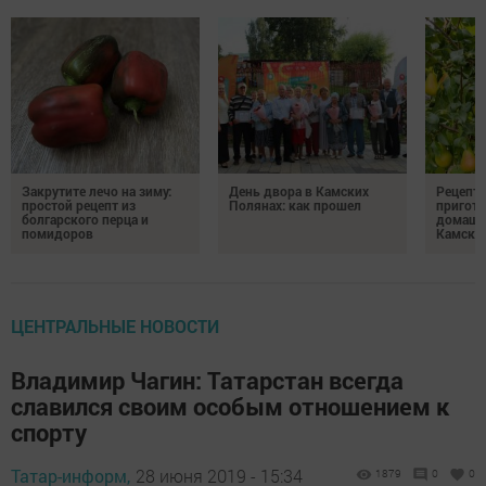
Закрутите лечо на зиму:
День двора в Камских
Рецепты
простой рецепт из
Полянах: как прошел
пригото
болгарского перца и
домашн
помидоров
Камски
ЦЕНТРАЛЬНЫЕ НОВОСТИ
Владимир Чагин: Татарстан всегда
славился своим особым отношением к
спорту
Татар-информ,
28 июня 2019 - 15:34
1879
0
0