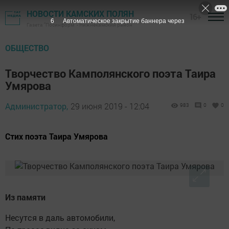
НОВОСТИ КАМСКИХ ПОЛЯН
16+
5
Автоматическое закрытие баннера через
Газета "Посинформ" - Нижнекамский район
ОБЩЕСТВО
Творчество Камполянского поэта Таира
Умярова
Администратор,
29 июня 2019 - 12:04
983
0
0
Стих поэта Таира Умярова
Из памяти
Несутся в даль автомобили,