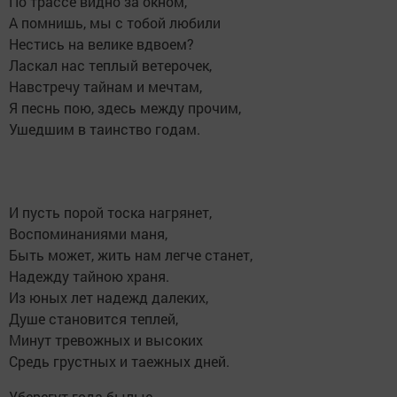
По трассе видно за окном,
А помнишь, мы с тобой любили
Нестись на велике вдвоем?
Ласкал нас теплый ветерочек,
Навстречу тайнам и мечтам,
Я песнь пою, здесь между прочим,
Ушедшим в таинство годам.
И пусть порой тоска нагрянет,
Воспоминаниями маня,
Быть может, жить нам легче станет,
Надежду тайною храня.
Из юных лет надежд далеких,
Душе становится теплей,
Минут тревожных и высоких
Средь грустных и таежных дней.
Уберегут года былые,