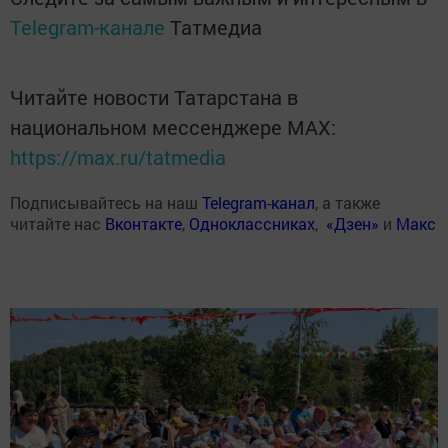
Telegram-канале
Татмедиа
Читайте новости Татарстана в
национальном мессенджере MАХ:
https://max.ru/tatmedia
Подписывайтесь на наш
Telegram-канал
, а также
читайте нас
Вконтакте
,
Одноклассниках
,
«Дзен»
и
Макс