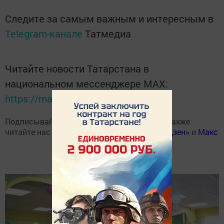
Следите за самым важным и интересным в
Telegram-канале
Татмедиа
Читайте новости Татарстана в
национальном мессенджере MАХ:
https://max.ru/tatmedia
Подписывайтесь на наш
Telegram-канал
, а также
читайте нас
Вконтакте
,
Одноклассниках
,
«Дзен»
и
Макс