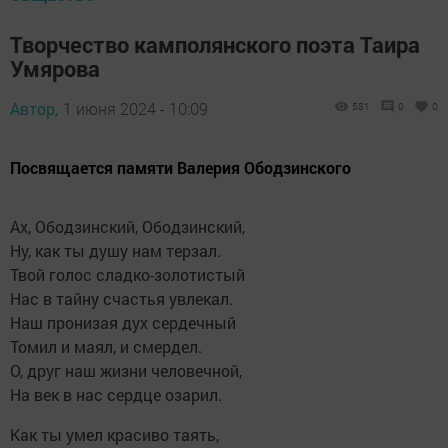
Творчество камполянского поэта Таира
Умярова
Автор,
1 июня 2024 - 10:09
581
0
0
Посвящается памяти Валерия Ободзинского
Ах, Ободзинский, Ободзинский,
Ну, как ты душу нам терзал.
Твой голос сладко-золотистый
Нас в тайну счастья увлекал.
Наш пронизая дух сердечный
Томил и маял, и смердел.
О, друг наш жизни человечной,
На век в нас сердце озарил.
Как ты умел красиво таять,