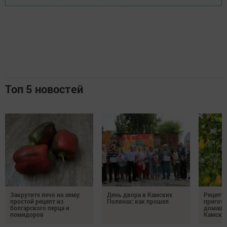
Топ 5 новостей
Закрутите лечо на зиму:
День двора в Камских
Рецепты
простой рецепт из
Полянах: как прошел
пригото
болгарского перца и
домашн
помидоров
Камски