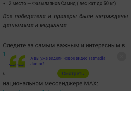
2 место — Фазылзянов Самид ( вес кат до 50 кг)
Все победители и призеры были награждены
дипломами и медалями
Следите за самым важным и интересным в
Telegram-канале
Татмедиа
А вы уже видели новое видео Tatmedia
Junior?
Cмотреть
Читайте новости Татарстана в
национальном мессенджере MАХ:
https://max.ru/tatmedia
Подписывайтесь на наш
Telegram-канал
, а также
читайте нас
Вконтакте
,
Одноклассниках
,
«Дзен»
и
Макс