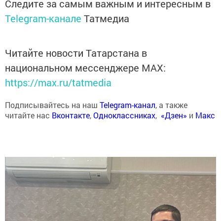
Следите за самым важным и интересным в
Telegram-канале
Татмедиа
Читайте новости Татарстана в
национальном мессенджере MАХ:
https://max.ru/tatmedia
Подписывайтесь на наш
Telegram-канал
, а также
читайте нас
Вконтакте
,
Одноклассниках
,
«Дзен»
и
Макс