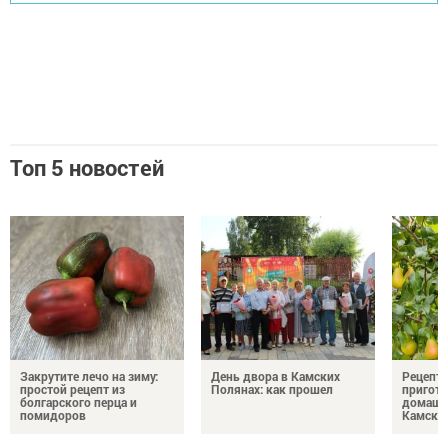
Топ 5 новостей
Закрутите лечо на зиму:
День двора в Камских
Рецепты
простой рецепт из
Полянах: как прошел
пригото
болгарского перца и
домашн
помидоров
Камски