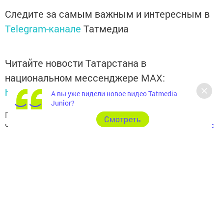
Следите за самым важным и интересным в
Telegram-канале
Татмедиа
Читайте новости Татарстана в
национальном мессенджере MАХ:
https://max.ru/tatmedia
А вы уже видели новое видео Tatmedia
Junior?
Подписывайтесь на наш
Telegram-канал
, а также
Cмотреть
читайте нас
Вконтакте
,
Одноклассниках
,
«Дзен»
и
Макс
Перейти на страницу новости