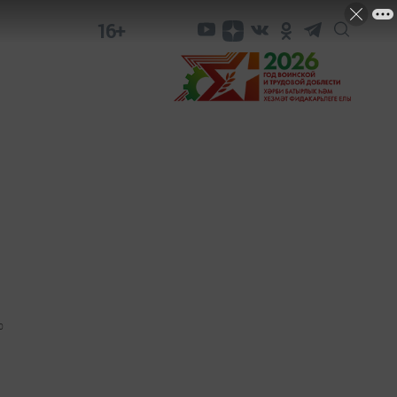
16+
0