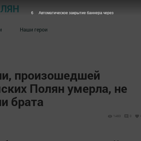
ОЛЯН
5
Автоматическое закрытие баннера через
м
Наши герои
ии, произошедшей
ских Полян умерла, не
и брата
1483
0