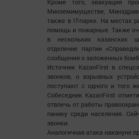
Кроме того, эвакуация про
Минземимуществе, Минздраве
также в IT-парке. На местах 
помощь и пожарные. Также оч
в нескольких казанских ш
отделение партии «Справедл
сообщения о заложенных бомба
Источник KazanFirst в спецс
звонков, о взрывных устрой
поступают с одного и того же
Собеседник KazanFirst отмет
отвлечь от работы правоохран
панику среди населения. Се
звонки.
Аналогичная атака накануне п