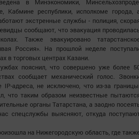
ведена в Минэкономики, Минсельхозпроде
, Кабмине республики, исполкоме города, 
работают экстренные службы - полиция, скора
евидцы сообщают, что эвакуация проводилас
колах. Также эвакуировано татарстанско
ивая Россия». На прошлой неделе поступал
х в торговых центрах Казани.
лужбах
пояснил, что совершено уже более 5
ствах сообщает механический голос. Звонк
 IP-адреса, не исключено, что из-за границы
ил, что таким образом неизвестные пытаютс
ительные органы Татарстана, а заодно посеят
йчас спецслужбы выясняют, откуда поступаю
роизошла на Нижегородскую область, где такж