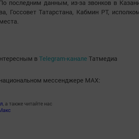
По последним данным, из-за звонков в Казан
а, Госсовет Татарстана, Кабмин РТ, исполко
места.
интересным в
Telegram-канале
Татмедиа
в национальном мессенджере MАХ:
ал
, а также читайте нас
Макс