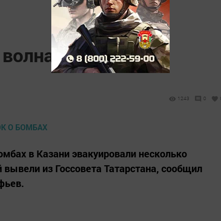
 волна анонимок о
1243
0
омбах в Казани эвакуировали несколько
вывели из Госсовета Татарстана, сообщил
фьев.