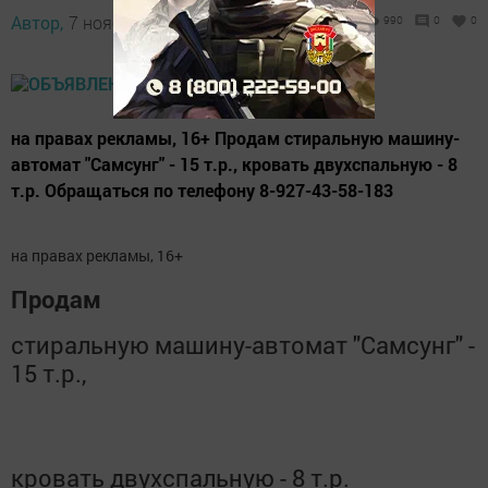
Автор,
7 ноября 2015 - 04:47
990
0
0
на правах рекламы, 16+ Продам стиральную машину-
автомат "Самсунг" - 15 т.р., кровать двухспальную - 8
т.р. Обращаться по телефону 8-927-43-58-183
на правах рекламы, 16+
Продам
стиральную машину-автомат "Самсунг" -
15 т.р.,
кровать двухспальную - 8 т.р.