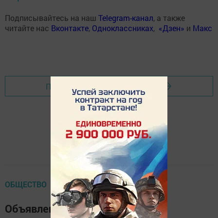
Подписывайтесь на наш
Telegram-канал
, а также
читайте нас
Вконтакте
,
Одноклассниках
,
«Дзен»
и
Макс
Перейти на страницу новости
ОБЩЕСТВО
Объявление