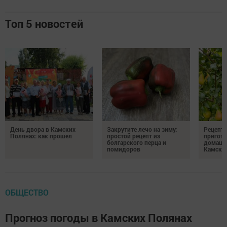
Топ 5 новостей
День двора в Камских
Закрутите лечо на зиму:
Рецепты
Полянах: как прошел
простой рецепт из
пригото
болгарского перца и
домашн
помидоров
Камски
ОБЩЕСТВО
Прогноз погоды в Камских Полянах