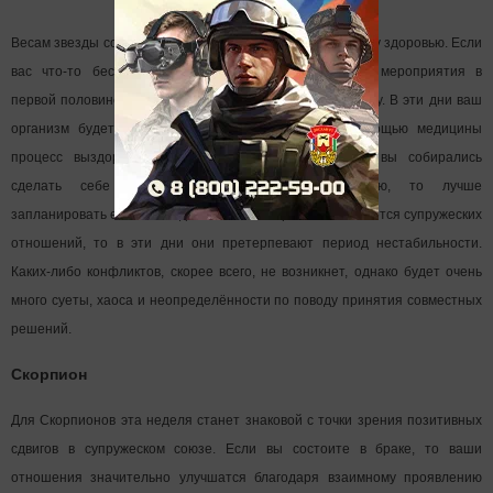
Весам звезды советуют больше внимания уделить своему здоровью. Если
вас что-то беспокоит, то лечебно-профилактические мероприятия в
первой половине недели помогут быстро прийти в норму. В эти дни ваш
организм будет способен к самоизлечению. А с помощью медицины
процесс выздоровления может быть ускорен. Если вы собирались
сделать себе несложную пластическую операцию, то лучше
запланировать ее на понедельник или вторник. Что касается супружеских
отношений, то в эти дни они претерпевают период нестабильности.
Каких-либо конфликтов, скорее всего, не возникнет, однако будет очень
много суеты, хаоса и неопределённости по поводу принятия совместных
решений.
Скорпион
Для Скорпионов эта неделя станет знаковой с точки зрения позитивных
сдвигов в супружеском союзе. Если вы состоите в браке, то ваши
отношения значительно улучшатся благодаря взаимному проявлению