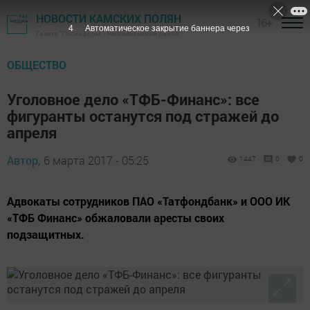
НОВОСТИ КАМСКИХ ПОЛЯН
16+
3
Автоматическое закрытие баннера через
Газета "Посинформ" - Нижнекамский район
ОБЩЕСТВО
Уголовное дело «ТФБ-Финанс»: все
фигуранты останутся под стражей до
апреля
Автор,
6 марта 2017 - 05:25
1447
0
0
Адвокаты сотрудников ПАО «Татфондбанк» и ООО ИК
«ТФБ Финанс» обжаловали аресты своих
подзащитных.