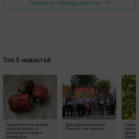
Перейти на страницу новости
Топ 5 новостей
Закрутите лечо на зиму:
День двора в Камских
Рецепты
простой рецепт из
Полянах: как прошел
пригото
болгарского перца и
домашн
помидоров
Камски