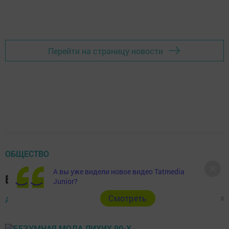
Перейти на страницу новости
ОБЩЕСТВО
А вы уже видели новое видео Tatmedia
Безумная мода лихих 90-х
Junior?
Cмотреть
Автор,
4 марта 2017 - 10:00
1058
0
0