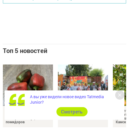
Топ 5 новостей
А вы уже видели новое видео Tatmedia
Junior?
Закрутите лечо на зиму:
День двора в Камских
Рецепты
Cмотреть
простой рецепт из
Полянах: как прошел
пригото
болгарского перца и
домашн
помидоров
Камски