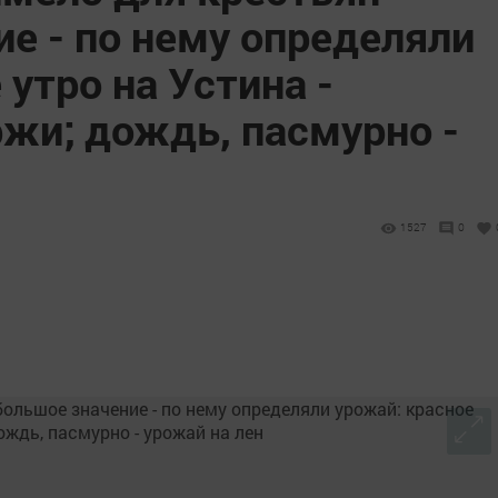
е - по нему определяли
 утро на Устина -
жи; дождь, пасмурно -
1527
0