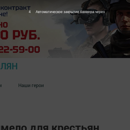
3
Автоматическое закрытие баннера через
ОЛЯН
м
Наши герои
имело для крестьян