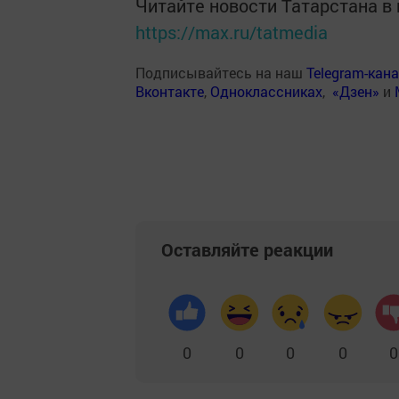
Читайте новости Татарстана 
https://max.ru/tatmedia
Подписывайтесь на наш
Telegram-кан
Вконтакте
,
Одноклассниках
,
«Дзен»
и
Оставляйте реакции
0
0
0
0
0