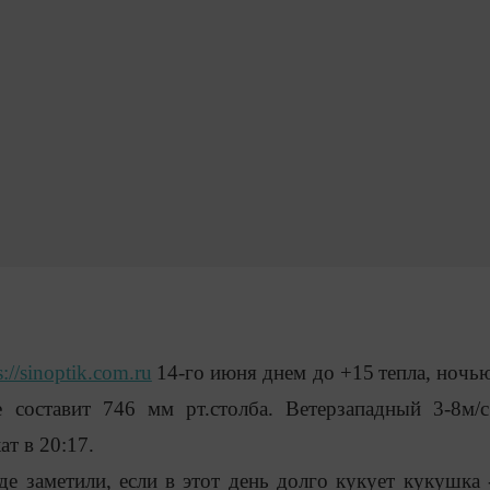
s://sinoptik.com.ru
14
-го июня днем до +
15
тепла, ночь
е составит
746 мм
рт.столба. Ветерзападный 3-
8
м/с
кат в 20:
17
.
де заметили, если в этот день долго кукует кукушка 