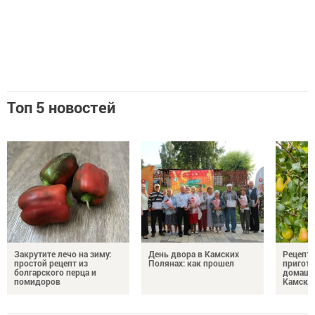
Топ 5 новостей
Закрутите лечо на зиму:
День двора в Камских
Рецепты
простой рецепт из
Полянах: как прошел
пригото
болгарского перца и
домашн
помидоров
Камски