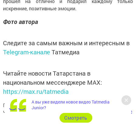
прошёл на отлично и подарил каждому только
искренние, позитивные эмоции.
Фото автора
Следите за самым важным и интересным в
Telegram-канале
Татмедиа
Читайте новости Татарстана в
национальном мессенджере MАХ:
https://max.ru/tatmedia
А вы уже видели новое видео Tatmedia
Подписывайтесь на наш
Telegram-канал
, а также
Junior?
читайте нас
Вконтакте
,
Одноклассниках
,
«Дзен»
и
Макс
Cмотреть