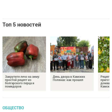
Топ 5 новостей
Закрутите лечо на зиму:
День двора в Камских
Рецепты
простой рецепт из
Полянах: как прошел
пригото
болгарского перца и
домашн
помидоров
Камски
ОБЩЕСТВО