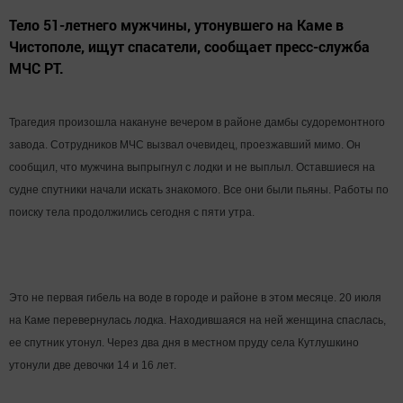
Тело 51-летнего мужчины, утонувшего на Каме в
Чистополе, ищут спасатели, сообщает пресс-служба
МЧС РТ.
Трагедия произошла накануне вечером в районе дамбы судоремонтного
завода. Сотрудников МЧС вызвал очевидец, проезжавший мимо. Он
сообщил, что мужчина выпрыгнул с лодки и не выплыл. Оставшиеся на
судне спутники начали искать знакомого. Все они были пьяны. Работы по
поиску тела продолжились сегодня с пяти утра.
Это не первая гибель на воде в городе и районе в этом месяце. 20 июля
на Каме перевернулась лодка. Находившаяся на ней женщина спаслась,
ее спутник утонул. Через два дня в местном пруду села Кутлушкино
утонули две девочки 14 и 16 лет.