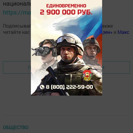
национальном мессенджере MАХ:
https://max.ru/tatmedia
Подписывайтесь на наш
Telegram-канал
, а также
читайте нас
Вконтакте
,
Одноклассниках
,
«Дзен»
и
Макс
Перейти на страницу новости
ОБЩЕСТВО