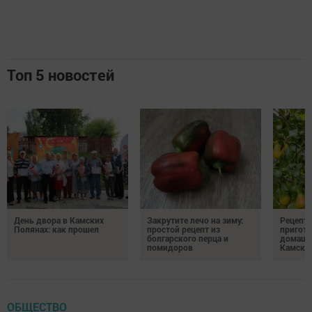
Топ 5 новостей
День двора в Камских
Закрутите лечо на зиму:
Рецепты
Полянах: как прошел
простой рецепт из
пригото
болгарского перца и
домашн
помидоров
Камски
ОБЩЕСТВО