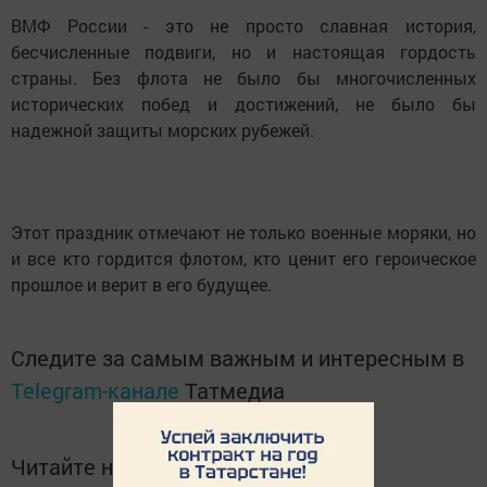
ВМФ России - это не просто славная история,
бесчисленные подвиги, но и настоящая гордость
страны. Без флота не было бы многочисленных
исторических побед и достижений, не было бы
надежной защиты морских рубежей.
Этот праздник отмечают не только военные моряки, но
и все кто гордится флотом, кто ценит его героическое
прошлое и верит в его будущее.
Следите за самым важным и интересным в
Telegram-канале
Татмедиа
Читайте новости Татарстана в