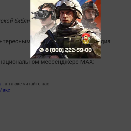
ской библиотеки в соцсети.
интересным в
Telegram-канале
Татмедиа
в национальном мессенджере MАХ:
ал
, а также читайте нас
Макс