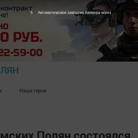
4
Автоматическое закрытие баннера через
ОЛЯН
м
Наши герои
амских Полян состоялся