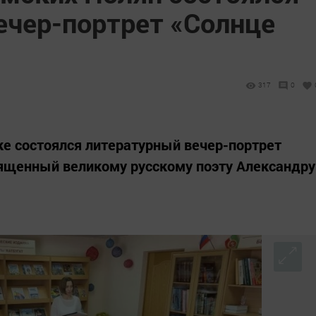
ечер-портрет «Солнце
317
0
е состоялся литературный вечер-портрет
вященный великому русскому поэту Александру