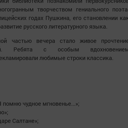
ики библиотеки познакомили первокурснико
огогранным творчеством гениального поэта
лицейских годах Пушкина, его становлении ка
азвитие русского литературного языка.
ной частью вечера стало живое прочтени
ний. Ребята с особым вдохновение
екламировали любимые строки классика.
 помню чудное мгновенье...»;
о»;
царе Салтане»;