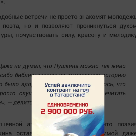
».
одобные встречи не просто знакомят молодеж
 поэта, но и позволяют проникнуться духо
уры, почувствовать силу, красоту и мелодик
Даже не думал, что Пушкина можно так живо
пасибо библиотекарям за интересную историю
о было здорово. Особенно понравилось, что
росто слушали. Теперь хочется перечитать
м», — делится впечатлением студент.
ушевной атмосфере и доказал, что поэзи
кина остается актуальной и любимой даж