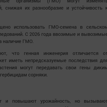
анные организмы (ГМО) могут изменят
й, снижая их разнообразие и устойчивость 
щено использовать ГМО-семена в сельско
ледований. С 2026 года ввозимые и вывозимы
а наличие ГМО.
ают, что генная инженерия отличается о
жет иметь непредсказуемые последствия дл
астения могут передавать свои гены дики
 гербицидам сорняки.
ст и повышают урожайность, но вызываю