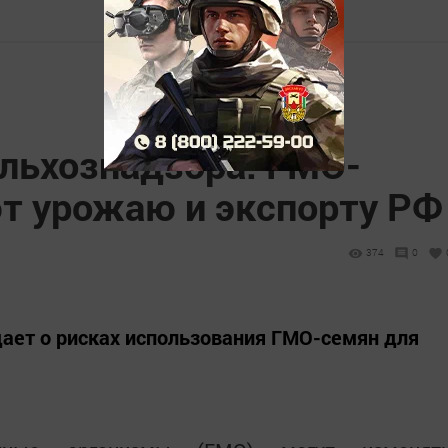
льхознадзора: ГМО-
т урожаю и экспорту РФ
374
0
ает о рисках использования ГМО-семян для