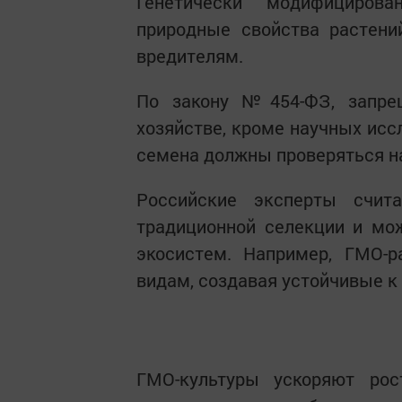
Генетически модифициров
природные свойства растени
вредителям.
По закону №454-ФЗ, запре
хозяйстве, кроме научных исс
семена должны проверяться н
Российские эксперты счит
традиционной селекции и мо
экосистем. Например, ГМО-р
видам, создавая устойчивые к
ГМО-культуры ускоряют ро