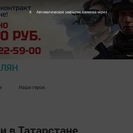
5
Автоматическое закрытие баннера через
ОЛЯН
м
Наши герои
и в Татарстане