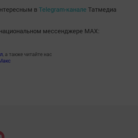
интересным в
Telegram-канале
Татмедиа
в национальном мессенджере MАХ:
ал
, а также читайте нас
Макс