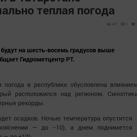
мально теплая погода
407
0
будут на шесть-восемь градусов выше
общает Гидрометцентр РТ.
я погода в республике обусловлена влияние
орый расположился над регионом. Синоптик
урные рекорды.
удет осадков. Ночью температура опустится
 прояснении — до −10), а днем поднимется
е — до +10).