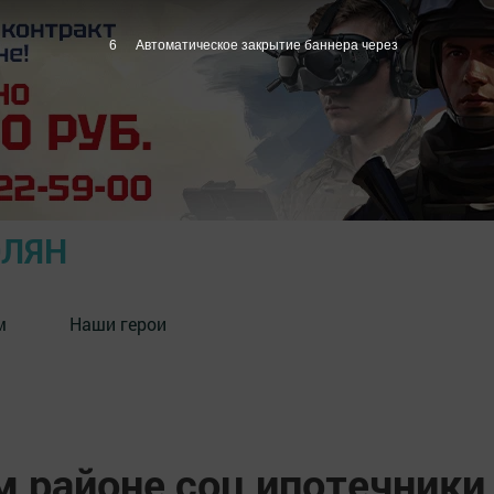
5
Автоматическое закрытие баннера через
ОЛЯН
м
Наши герои
м районе соц ипотечники