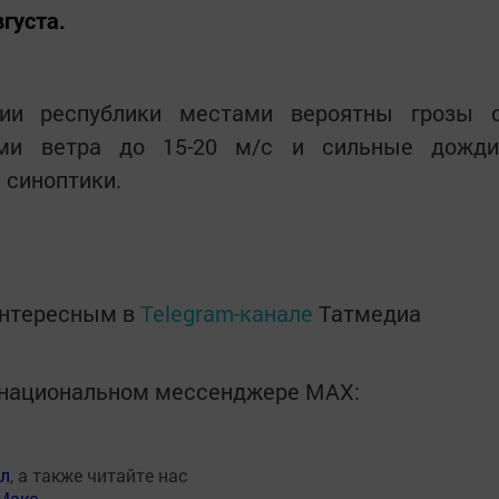
густа.
ии республики местами вероятны грозы 
ями ветра до 15-20 м/с и сильные дожди
 синоптики.
интересным в
Telegram-канале
Татмедиа
в национальном мессенджере MАХ:
ал
, а также читайте нас
Макс