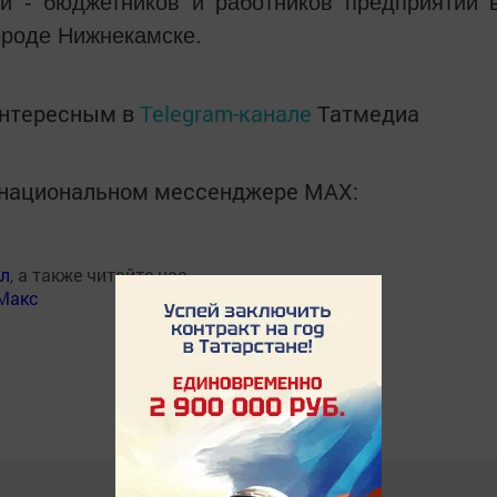
и - бюджетников и работников предприятий 
ороде Нижнекамске.
интересным в
Telegram-канале
Татмедиа
в национальном мессенджере MАХ:
ал
, а также читайте нас
Макс