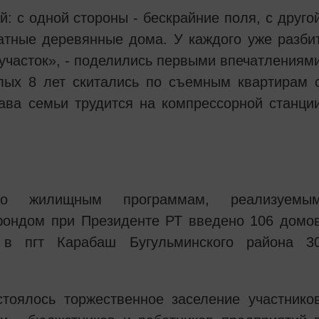
: с одной стороны - бескрайние поля, с друго
ратные деревянные дома. У каждого уже разби
 участок», - поделились первыми впечатлениям
лых 8 лет скитались по съемным квартирам 
ава семьи трудится на компрессорной станци
 жилищным программам, реализуемы
ондом при Президенте РТ введено 106 домо
 в пгт Карабаш Бугульминского района 3
тоялось торжественное заселение участнико