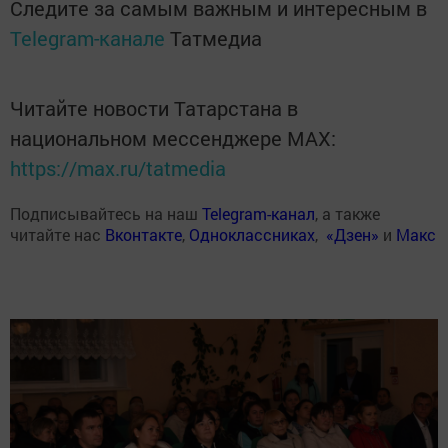
Следите за самым важным и интересным в
Telegram-канале
Татмедиа
Читайте новости Татарстана в
национальном мессенджере MАХ:
https://max.ru/tatmedia
Подписывайтесь на наш
Telegram-канал
, а также
читайте нас
Вконтакте
,
Одноклассниках
,
«Дзен»
и
Макс