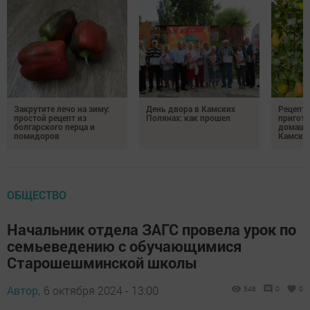
Закрутите лечо на зиму:
День двора в Камских
Рецепты
простой рецепт из
Полянах: как прошел
пригото
болгарского перца и
домашн
помидоров
Камски
ОБЩЕСТВО
Начальник отдела ЗАГС провела урок по
семьеведению с обучающимися
Старошешминской школы
Автор,
6 октября 2024 - 13:00
546
0
0