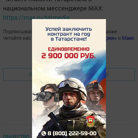
национальном мессенджере MАХ:
https://max.ru/tatmedia
Подписывайтесь на наш
Telegram-канал
, а также
читайте нас
Вконтакте
,
Одноклассниках
,
«Дзен»
и
Макс
Перейти на страницу новости
ОБЩЕСТВО