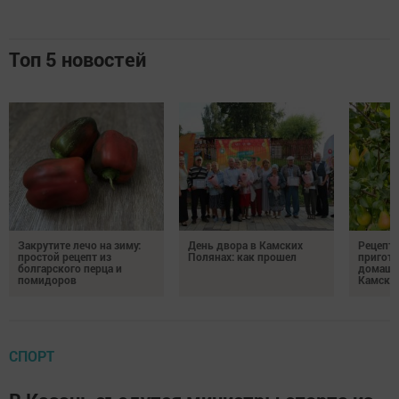
Топ 5 новостей
Закрутите лечо на зиму:
День двора в Камских
Рецепты
простой рецепт из
Полянах: как прошел
пригото
болгарского перца и
домашн
помидоров
Камски
СПОРТ