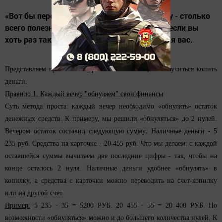
«Вот бы перестать тратить деньги на ерунду - столько
всего полезного можно было бы купить!» - если вы
хоть раз так думали, то эта статья точно для вас.
Представляем простой и эффективный способ, как научиться копить
деньги.
Правило 1. Каждый вечер "обнуляем" свои финансы
Суть метода проста: каждый вечер необходимо «обнулять» остаток
денежных средств. К примеру, мы решили «обнуляться» до 2 нулей.
Вечером остаток составил следующую сумму: Наличные деньги - 5
235 руб. Средства на карточке - 20 455 руб. Что мы делаем: с каждой
оставшейся суммы вычитаем две последние цифры - так, чтобы на
конце осталось 2 нуля. Наличные деньги удобнее «обнулять» в
копилку, а средства с карточки можно переводить на счет-копилку
или на другой счет.
Пример:
5 235 - 35 = 5200 РУБ. 20 455 - 55 = 20 400 РУБ. По
возможности «обнуляться» можно и до большего количества нулей. К