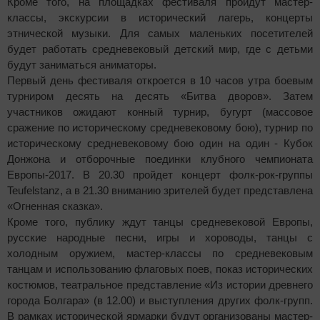
Кроме того, на площадках фестиваля пройдут мастер-
классы, экскурсии в исторический лагерь, концерты
этнической музыки. Для самых маленьких посетителей
будет работать средневековый детский мир, где с детьми
будут заниматься аниматоры.
Первый день фестиваля откроется в 10 часов утра боевым
турниром десять на десять «Битва дворов». Затем
участников ожидают конный турнир, бугурт (массовое
сражение по историческому средневековому бою), турнир по
историческому средневековому бою один на один - Кубок
Донжона и отборочные поединки клубного чемпионата
Европы-2017. В 20.30 пройдет концерт фолк-рок-группы
Teufelstanz, а в 21.30 вниманию зрителей будет представлена
«Огненная сказка».
Кроме того, публику ждут танцы средневековой Европы,
русские народные песни, игры и хороводы, танцы с
холодным оружием, мастер-классы по средневековым
танцам и использованию флаговых поев, показ исторических
костюмов, театральное представление «Из истории древнего
города Болгара» (в 12.00) и выступления других фолк-групп.
В рамках исторической ярмарки будут организованы мастер-