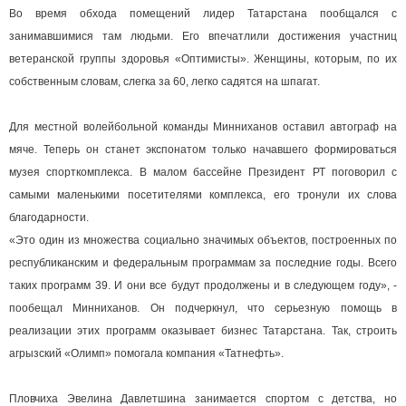
Во время обхода помещений лидер Татарстана пообщался с
занимавшимися там людьми. Его впечатлили достижения участниц
ветеранской группы здоровья «Оптимисты». Женщины, которым, по их
собственным словам, слегка за 60, легко садятся на шпагат.
Для местной волейбольной команды Минниханов оставил автограф на
мяче. Теперь он станет экспонатом только начавшего формироваться
музея спорткомплекса. В малом бассейне Президент РТ поговорил с
самыми маленькими посетителями комплекса, его тронули их слова
благодарности.
«Это один из множества социально значимых объектов, построенных по
республиканским и федеральным программам за последние годы. Всего
таких программ 39. И они все будут продолжены и в следующем году», -
пообещал Минниханов. Он подчеркнул, что серьезную помощь в
реализации этих программ оказывает бизнес Татарстана. Так, строить
агрызский «Олимп» помогала компания «Татнефть».
Пловчиха Эвелина Давлетшина занимается спортом с детства, но