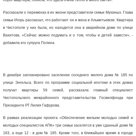
порог квартиры, поняла, что здесь очень тепло и много света».
Рассказали о переменах в их жизни представители семьи Мухиных. Глава
семьи Игорь рассказал, что работают он и жена в Альметьевске. Квартира
в Чистополе у них была, но находится она в аварийном доме по улице
Вахитова. «Сейчас можно подумать и о том, чтобы и детей завести», -
добавила его супруга Полина.
В декабре запланировано заселение соседнего жилого дома № 185 по
улице Энгельса. Всего по программе социальной ипотеки в этих домах
получат квартиры 59 семей, рассказала главный специалист
Чистопольского межрайонного представительства Госжилфонда при
Президенте РТ Лилия Гафурова.
В рамках реализации проекта «Обеспечение жильем молодых семей и
молодых специалистов АПК» три семьи заселятся в уже сданный доме №
183, а еще 12 - в дом № 185. Кроме того, в ближайшее время в городе