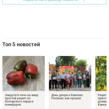
Топ 5 новостей
Закрутите лечо на зиму:
День двора в Камских
Рецепты
простой рецепт из
Полянах: как прошел
пригото
болгарского перца и
домашн
помидоров
Камски