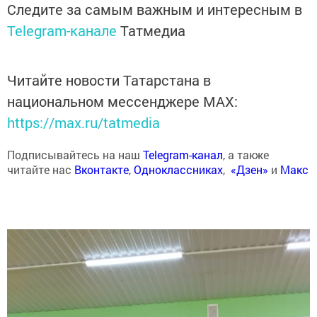
Следите за самым важным и интересным в
Telegram-канале
Татмедиа
Читайте новости Татарстана в
национальном мессенджере MАХ:
https://max.ru/tatmedia
Подписывайтесь на наш
Telegram-канал
, а также
читайте нас
Вконтакте
,
Одноклассниках
,
«Дзен»
и
Макс