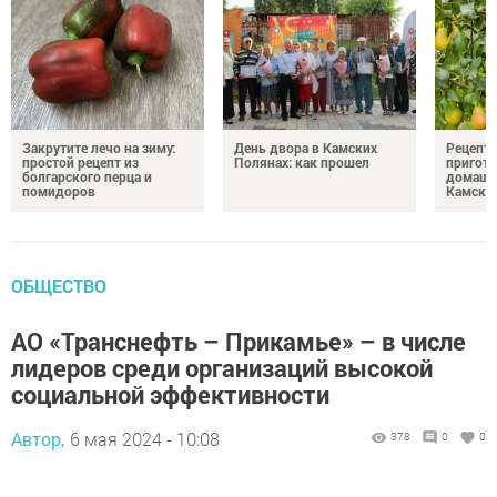
Закрутите лечо на зиму:
День двора в Камских
Рецепты
простой рецепт из
Полянах: как прошел
пригото
болгарского перца и
домашн
помидоров
Камски
ОБЩЕСТВО
АО «Транснефть – Прикамье» – в числе
лидеров среди организаций высокой
социальной эффективности
Автор,
6 мая 2024 - 10:08
378
0
0