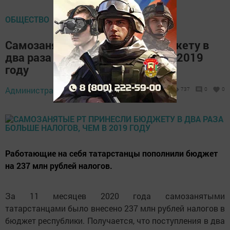
ОБЩЕСТВО
Самозанятые РТ принесли бюджету в
два раза больше налогов, чем в 2019
году
Администратор,
19 декабря 2020 - 06:19
737
0
0
Работающие на себя татарстанцы пополнили бюджет
на 237 млн рублей налогов.
За 11 месяцев 2020 года самозанятыми
татарстанцами было внесено 237 млн рублей налогов в
бюджет республики. Получается, что поступления в два