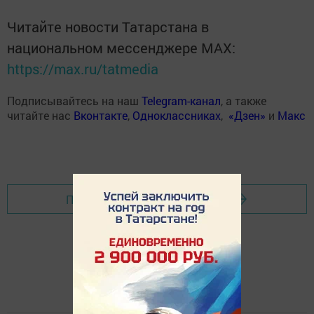
Читайте новости Татарстана в
национальном мессенджере MАХ:
https://max.ru/tatmedia
Подписывайтесь на наш
Telegram-канал
, а также
читайте нас
Вконтакте
,
Одноклассниках
,
«Дзен»
и
Макс
Перейти на страницу новости