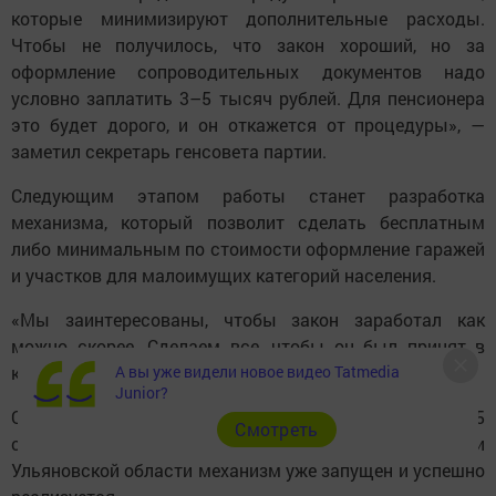
которые минимизируют дополнительные расходы.
Чтобы не получилось, что закон хороший, но за
оформление сопроводительных документов надо
условно заплатить 3–5 тысяч рублей. Для пенсионера
это будет дорого, и он откажется от процедуры», —
заметил секретарь генсовета партии.
Следующим этапом работы станет разработка
механизма, который позволит сделать бесплатным
либо минимальным по стоимости оформление гаражей
и участков для малоимущих категорий населения.
«Мы заинтересованы, чтобы закон заработал как
можно скорее. Сделаем все, чтобы он был принят в
кратчайшие сроки», — добавил Турчак.
А вы уже видели новое видео Tatmedia
Junior?
Он отметил, что инициатива была поддержана уже в 55
Cмотреть
субъектах Федерации. Более того, в Крыму и
Ульяновской области механизм уже запущен и успешно