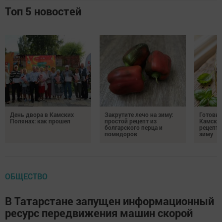
Топ 5 новостей
День двора в Камских
Закрутите лечо на зиму:
Готови
Полянах: как прошел
простой рецепт из
Камских
болгарского перца и
рецепты
помидоров
зиму
ОБЩЕСТВО
В Татарстане запущен информационный
ресурс передвижения машин скорой