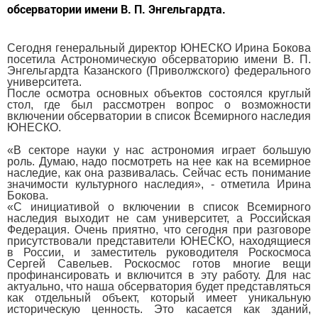
обсерватории имени В. П. Энгельгардта.
Сегодня генеральный директор ЮНЕСКО Ирина Бокова
посетила Астрономическую обсерваторию имени В. П.
Энгельгардта Казанского (Приволжского) федерального
университета.
После осмотра основных объектов состоялся круглый
стол, где был рассмотрен вопрос о возможности
включении обсерватории в список Всемирного наследия
ЮНЕСКО.
«В секторе науки у нас астрономия играет большую
роль. Думаю, надо посмотреть на нее как на всемирное
наследие, как она развивалась. Сейчас есть понимание
значимости культурного наследия», - отметила Ирина
Бокова.
«С инициативой о включении в список Всемирного
наследия выходит не сам университет, а Российская
Федерация. Очень приятно, что сегодня при разговоре
присутствовали представители ЮНЕСКО, находящиеся
в России, и заместитель руководителя Роскосмоса
Сергей Савельев. Роскосмос готов многие вещи
профинансировать и включится в эту работу. Для нас
актуально, что наша обсерватория будет представляться
как отдельный объект, который имеет уникальную
историческую ценность. Это касается как зданий,