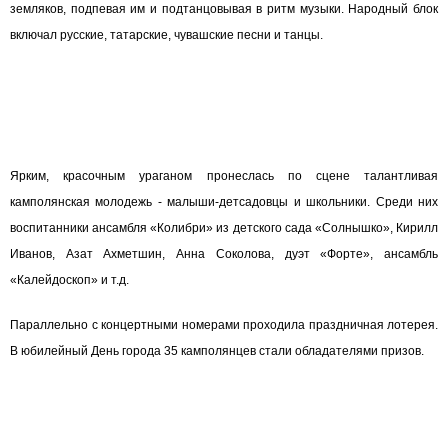
земляков, подпевая им и подтанцовывая в ритм музыки. Народный блок
включал русские, татарские, чувашские песни и танцы.
Ярким, красочным ураганом пронеслась по сцене талантливая
камполянская молодежь - малыши-детсадовцы и школьники. Среди них
воспитанники ансамбля «Колибри» из детского сада «Солнышко», Кирилл
Иванов, Азат Ахметшин, Анна Соколова, дуэт «Форте», ансамбль
«Калейдоскоп» и т.д.
Параллельно с концертными номерами проходила праздничная лотерея.
В юбилейный День города 35 камполянцев стали обладателями призов.