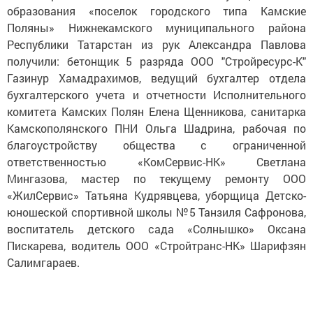
образования «поселок городского типа Камские
Поляны» Нижнекамского муниципального района
Республики Татарстан из рук Александра Павлова
получили: бетонщик 5 разряда ООО "Стройресурс-К"
Газинур Хамадрахимов,
ведущий бухгалтер отдела
бухгалтерского учета и отчетности Исполнительного
комитета Камских Полян Елена
Щенникова,
санитарка
Камскополянского ПНИ Ольга Шадрина, рабочая по
благоустройству общества с ограниченной
ответственностью «КомСервис-НК» Светлана
Мингазова, мастер по текущему ремонту ООО
«ЖилСервис» Татьяна Кудрявцева, уборщица Детско-
юношеской спортивной школы №5 Танзиля Сафронова,
воспитатель детского сада «Солнышко» Оксана
Пискарева, водитель ООО «Стройтранс-НК» Шарифзян
Салимгараев.