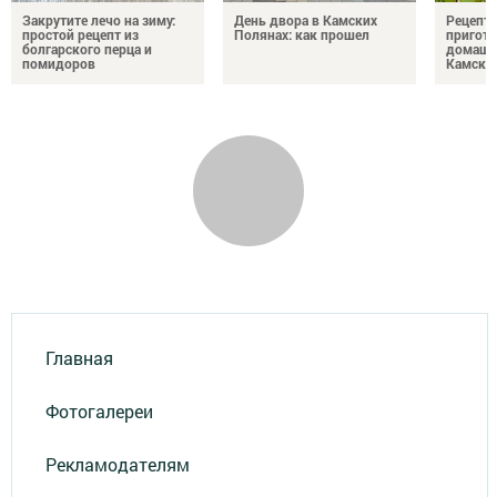
Закрутите лечо на зиму:
День двора в Камских
Рецепты
простой рецепт из
Полянах: как прошел
пригото
болгарского перца и
домашн
помидоров
Камски
Главная
Фотогалереи
Рекламодателям