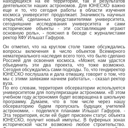
находящихся на ее территории, так и результатов
деятельности наших астрономов. Для ЮНЕСКО важно
еще и то, что сегодня работы в области изучения
космоса университет продолжает. Значимость научных
открытий, сделанных представителями университета,
сегодняшние исследования университета и сами
исторические объекты - эти составляющие играют
основную роль», - пояснил в беседе с журналистами
ректор КФУ Ильшат Гафуров.
Он отметил, что на круглом столе также обсуждались
вопросы включения в число объектов Всемирного
нематериального наследия всего того, что было сделано
Россией для освоения космоса. «Может, нам удастся
объединить эти два проекта, что тоже возможно.
Сегодня обсуждались сами подходы. То, что гендиректор
ЮНЕСКО послушала и дала отмашку, говорит о том, что
мы с этими заявками начнем работать», - сказал ректор
вуза.
По его словам, территория обсерватории используется
университетом для популяризации астрономии. «В этом
учебном году астрономия будет возвращена в школьную
программу. Думаем, что в том числе через нашу
обсерваторию будем пропускать будущих учителей
астрономии, - поделился планами Ильшат Гафуров. -
Эта территория, если ей будет присвоен статус объекта
ЮНЕСКО, получит новый импульс. В буферных зонах
исторической части возможно любое строительство.