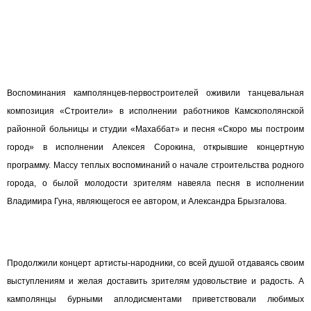
Воспоминания камполянцев-первостроителей оживили танцевальная
композиция «Строители» в исполнении работников Камскополянской
районной больницы и студии «Махаббат» и песня «Скоро мы построим
город» в исполнении Алексея Сорокина, открывшие концертную
программу. Массу теплых воспоминаний о начале строительства родного
города, о былой молодости зрителям навеяла песня в исполнении
Владимира Гуна, являющегося ее автором, и Александра Брызгалова.
Продолжили концерт артисты-народники, со всей душой отдаваясь своим
выступлениям и желая доставить зрителям удовольствие и радость. А
камполянцы бурными аплодисментами приветствовали любимых