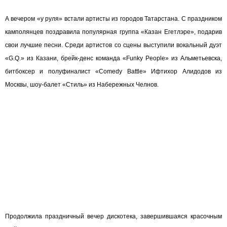
А вечером «у руля» встали артисты из городов Татарстана. С праздником
камполянцев поздравила популярная группа «Казан Егетлэре», подарив
свои лучшие песни. Среди артистов со сцены выступили вокальный дуэт
«G.Q.» из Казани, брейк-денс команда
«Funky People» из Альметьевска,
битбоксер и полуфиналист «Comedy Battle» Ифтихор Алидодов из
Москвы,
шоу-балет «Стиль» из Набережных Челнов.
Продолжила праздничный вечер дискотека, завершившаяся красочным