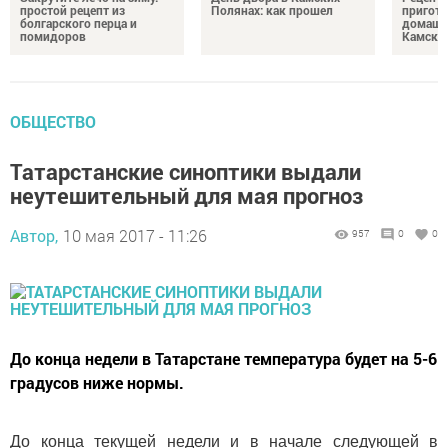
простой рецепт из
Полянах: как прошел
пригото
болгарского перца и
домашн
помидоров
Камски
ОБЩЕСТВО
Татарстанские синоптики выдали
неутешительный для мая прогноз
Автор,
10 мая 2017 - 11:26
957
0
0
До конца недели в Татарстане температура будет на 5-6
градусов ниже нормы.
До конца текущей недели и в начале следующей в