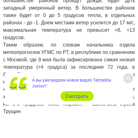
большинстве районов пройдут дожди, будет дуть
западный умеренный ветер. В большинстве районов
также будет от 0 до 5 градусов тепла, в отдельных
районах - до -1. Днем местами ветер усилится до 17 м/с,
максимальная температура не превысит +8, +13
градусов.
Таким образом, по словам начальника отдела
метеопрогнозов УГМС по РТ, в республике по сравнению
с Москвой, где 9 мая была зафиксирована самая низкая
температура (+4 градуса) за последние 72 года, в
ближайшие дни рекорд максимально низких температур
А вы уже видели новое видео Tatmedia
на этот календарный период побит не будет.
Junior?
«Каких-то рекордов мы не побьем, просто будет
Cмотреть
холодная погода - неустойчивая, с дождями, с осадками,
на 5-6 градусов ниже нормы», - заключила Ирина
Трущин